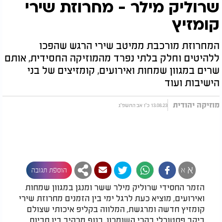
שרוליק מילר - מחרוזת שירי
קומזיץ
המחרוזת מורכבת ממיטב שירי הרגש שהפכו
ללהיטים וחלק בלתי נפרד מהמוזיקה החסידית, אותם
שרים במגוון שמחות ואירועים, קומזיצים של בני
הישיבות ועוד
מוזיקה יהודית
13.08.23 כ"ו אב התשפ"ג
א
א
הוספת תגובה
הזמר החסידי שרוליק מילר ששר ומנגן במגוון שמחות
ואירועים, מוציא כעת לרגל ימי בין הזמנים מחרוזת שירי
קומזיץ חדשה ומרגשת, המלווה בקליפ איכותי שצולם
ביקב פסטורלי בהרי השומרון, בנוף מרהיב בין חביות