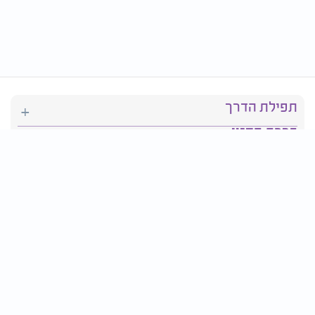
תפילת הדרך
ברכת המזון
יהדות
סידור תפילה
בריאות
חגים ומועדים