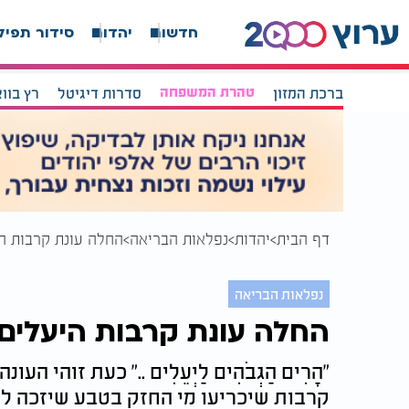
חדשות
יהדות
סידור תפיל
ברכת המזון
טהרת המשפחה
סדרות דיגיטל
רץ בוו
דף הבית
יהדות
נפלאות הבריאה
החלה עונת קרבות ה
נפלאות הבריאה
החלה עונת קרבות היעלים
”הָרִים הַגְּבֹהִים לַיְּעֵלִים .." כעת זו
קרבות שיכריעו מי החזק בטבע שיזכה ל