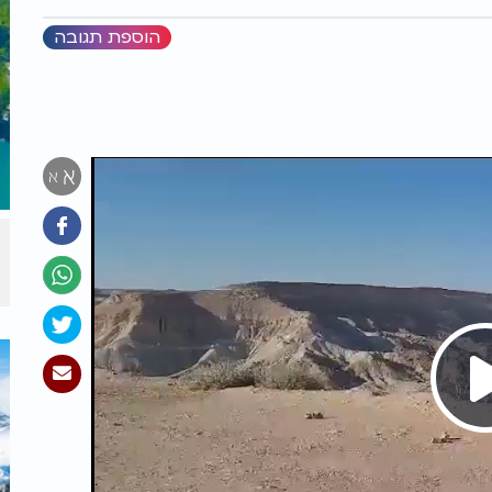
הוספת תגובה
א
א