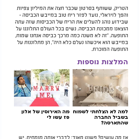
הטריק, ששותף בסרטון שכבר חצה את המיליון צפיות
והפך לויראלי, נועד לפזר ריח טוב במייבש הכביסה -
שבידוע נוהג להעלים את הריח של הכביסות שזה עתה
הוצאנו ממכונת הכביסה. נשים בכל העולם התלוננו על
התופעה. "זה לא משנה כמה מרכך כביסה אנחנו שמות,
במייבש הוא איכשהו נעלם כלא היה", הן מתלוננות על
התופעה המוכרת.
המלצות נוספות
למה לא הצלחתי לשמוח
מה האירוסין של אלון
בשביל החברה
פז עשו לי
שהתארסה?
אז מה עושים? פשוט מאוד: לדברי אותה מומחית, יש