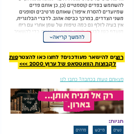
להשתמש בפדים קוסמטיים (כן, כן אותם פדים
שמיועדים להסרת איפור) שאותם מרטיבים וסופגים
משני הצדדים, במרכך כביסה אהוב. לדברי הבלוגרית,
אין בעיה לזלף גם כמה טיפות של שמן אתרי עם ריח
מועדף כגון לבנדר, לימון, יסמין או גרניום, כדי להשאיר
להמשך קריאה
את הריח הטוב בכביסה.
אחרי שהרטבנו את הפדים, מכניסים אותם לפילטר של
המייבש (המקום שבו לרוב מצטבר כל האבק)
רוצים להישאר מעודכנים? לחצו כאן להצטרפות
וזה לדבריה שומר על הכביסה ריחנית ונעימה.
לקבוצות הוואטסאפ של ערוץ 2000 >>>
בהצלחה.
מצאתם טעות בכתבה? כתבו לנו
תגיות:
נשים
מייבש
מדהים