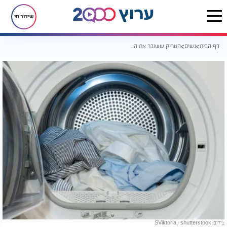
שידור חי
דף הבית
נשים
הטריק ששובר את הרשת: שמה פדים קוסמטיים במייבש, וזה מה שקרה
צילום: SViktoria / shutterstock