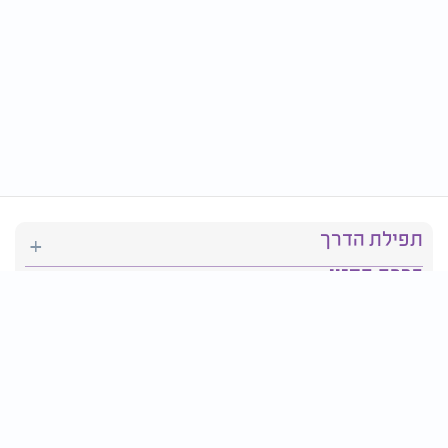
תפילת הדרך
ברכת המזון
יהדות
סידור תפילה
בריאות
חגים ומועדים