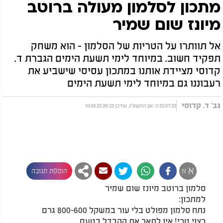
מתכון לסלמון מעולה ברוטב
מיונז שום שמיר
אל תוותרו על הטריות של הסלמון - הוא משחק
תפקיד חשוב. במיוחד לימי תשעת הימים הגברת ד.
קדוסי מציידת אותנו במתכון עסיסי שישביע את
רעבוננו גם במיוחד לימי תשעת הימים
גב' ד. קדוסי
23.07.23 ה' אב התשפ"ג, עודכן 20:22 10.03.25
א
א
הוספת תגובה
סלמון ברוטב מיונז שום שמיר
למתכון:
נתח סלמון מפולט בלי עור במשקל 800-600 גרם
רצוי טרי! אין לתאר את ההבדל בטעם.