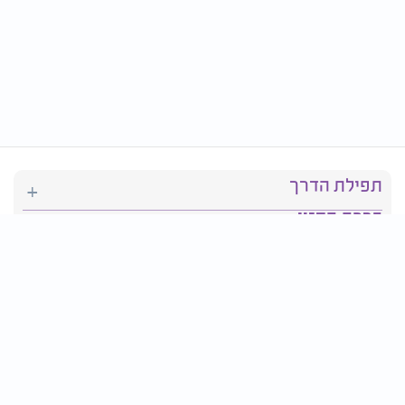
תפילת הדרך
ברכת המזון
יהדות
סידור תפילה
בריאות
חגים ומועדים