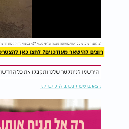
Video
להמשך 
(צילום: השימוש בסרטון/בתמונה נעשה על פי סעיף 27א בכפוף לחוק זכות היוצרים. בעל זכות היוצרים זכאי לבקש את הסרת הסרטון מ-
רוצים להישאר מעודכנים? לחצו כאן להצטרפות ל
הירשמו לניוזלטר שלנו ותקבלו את כל החדשו
מצאתם טעות בכתבה? כתבו לנו