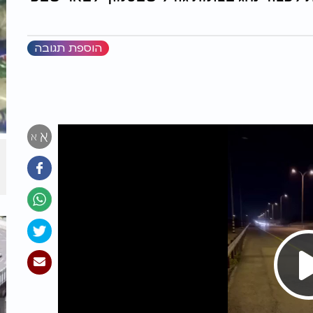
הוספת תגובה
א
א