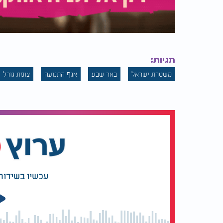
תגיות:
משטרת ישראל
באר שבע
אגף התנועה
צומת גורל
עכשיו בשידור