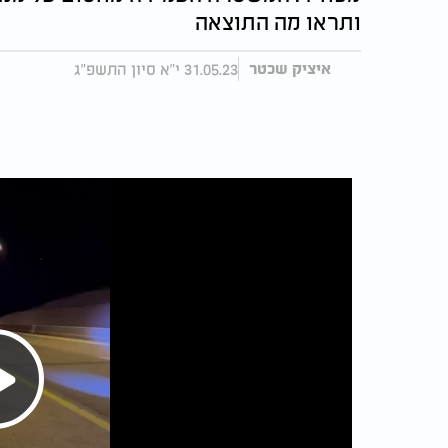
ותראו מה התוצאה
31.05.23 י"א סיון התשפ"ג
איציק שכטר
Play