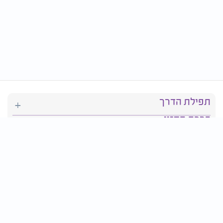
תפילת הדרך
ברכת המזון
יהדות
סידור תפילה
בריאות
חגים ומועדים