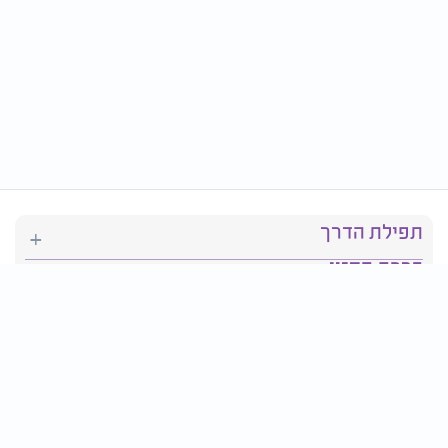
תפילת הדרך
ברכת המזון
יהדות
סידור תפילה
בריאות
חגים ומועדים