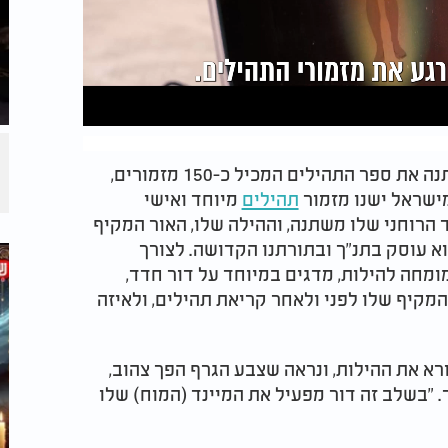
דוד מלך ישראל משיח ה', העניק לעם ישראל מתנה את ספר התהילים המכיל כ-150 מזמורים,
ישראל ישנו מזמור
תהילים
מיוחד ואישי
 הרוחני שלו משתנה, וההילה שלו, האור המקיף
א עוסק בתנ"ך ובתורתנו הקדושה. לצורך
 מומחה להילות, מדגים במיוחד על דור חדד,
מקיף שלו לפני ולאחר קריאת תהילים, ולאיזה
רא את ההילות, ונראה שצבע הגרף הפך צהוב,
 "בשלב זה דור מפעיל את המיינד (המוח) שלו