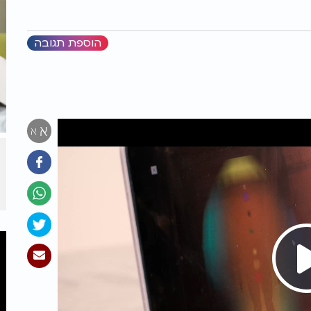
הוספת תגובה
א
א