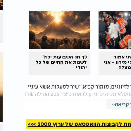
תי אמור
כך
חג השבועות
יכול
 מירון - אני
לשנות את החיים של כל
מעלה
יהודי
י למטה"
יווגים, מזמור קכ"א, "שיר למעלות אשא עיניי
מופלא ומדהים, ניתן לראות כיצד צבע ההילה שלו
נחשב רוחני, ונראה כי מדד הרוגע של דור הולך
קריאה
כי הצ'אקרה הגדולה, שהיא עצם הזנב, הופכת
ף בעקבות קריאת התהילים. כמו כן, המוח של
יותר. יש לו יכולת לחשוב בבהירות ולקבל
קבוצות הוואטסאפ של ערוץ 2000 >>>