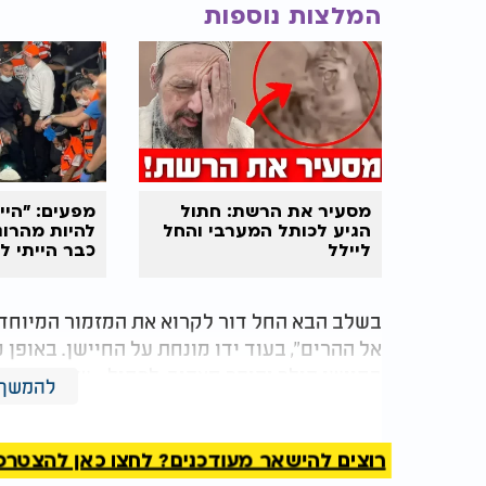
המלצות נוספות
מסעיר את הרשת: חתול
מפעים: "היי
הגיע לכותל המערבי והחל
להיות מהרוגי
ליילל
כבר הייתי ל
והחזירו אות
בשלב הבא החל דור לקרוא את המזמור המיוחד לז
אל ההרים", בעוד ידו מונחת על החיישן. באופן 
בחיישן הולך והופך מצהוב, לכחול - שהוא צבע ה
להמשך 
וגדל, שהוא הופך לרגוע יותר. עוד ניתן לראות 
גדולה יותר - מה שמעיד על פתיחת ערוצים בגו
דור והחשיבה שלו, הופכים להיות צלולים וזכים 
רוצים להישאר מעודכנים? לחצו כאן להצטרפות ל
החלטות חדות מבלי להתבלבל.