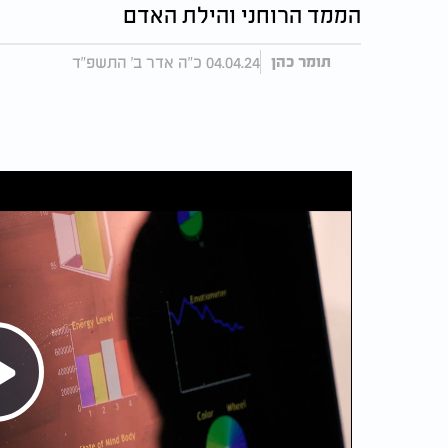
הממד הרוחני והילת האדם
04.04.24 כ"ה אדר ב' התשפ"ד
תומר כהן
Play