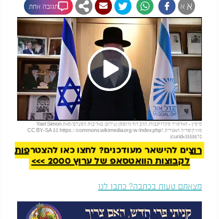
א
א
תגובה אחת
Play
להמשך קריאה
מימין - האדמו"ר מקלויזנבורג, הרב דוד גרוסמן (צילום: באדיבות המצלם/מאת Yael Simon
Video
מוויקיפדיה האנגלית, CC BY-SA 3.0, https://commons.wikimedia.org/w/index.php?
curid=3558670)
רוצים להישאר מעודכנים? לחצו כאן להצטרפות
לקבוצות הוואטסאפ של ערוץ 2000 >>>
מצאתם טעות בכתבה? כתבו לנו