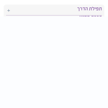
תפילת הדרך
ברכת המזון
יהדות
סידור תפילה
בריאות
חגים ומועדים
פרטים ליצירת קשר:
טלפון : 2610*