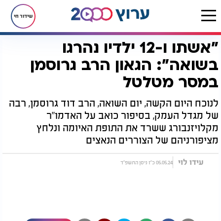
שידור חי
"אשתו ו-12 ילדיו נהרגו
דף הבית
יהדות
השואה
"אשתו ו-12 ילדיו נהרגו בשואה": הגאון הרב גרוסמן במסר מטלטל
בשואה": הגאון הרב גרוסמן
במסר מטלטל
לנוכח היום הקשה, יום השואה, הרב דוד גרוסמן, רבה
של מגדל העמק, בסיפור כואב על האדמו"ר
מקלויזנבורג ששרד את התופת האיומה ונלחץ
מציפורניהם של הצוררים הנאצים
עידו לוי
05.05.24 כ"ז ניסן התשפ"ד