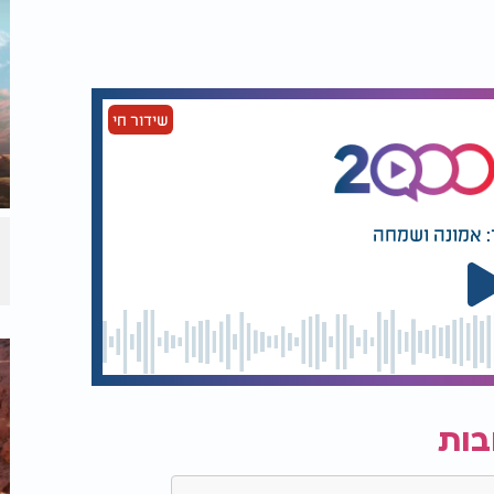
שידור חי
: אמונה ושמחה
בות