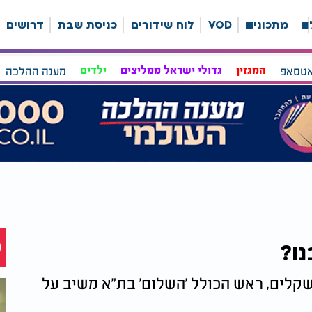
ה
מתכונים
VOD
לוח שידורים
כניסת שבת
דרושים
אטסאפ
המגזין
גדולי ישראל ממליצים
ילדים
מענה ההלכה
ו?
שקלים, ראש הכולל 'השלום' בת"א משיב על