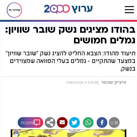
שידור חי
בהודו מציגים נשק שובר שוויון:
דף הבית
רץ בוואטסאפ
בהודו מציגים נשק שובר שוויון: גמלים חמושים
גמלים חמושים
תיעוד מהודו: הצבא החליט להציג נשק "שובר שוויון"
במצעד שהתקיים - גמלים בעלי הסוואה שמצוידים
בנשק.
איציק שכטר
31.01.23 ט' שבט התשפ"ג
א
א
3תגובות