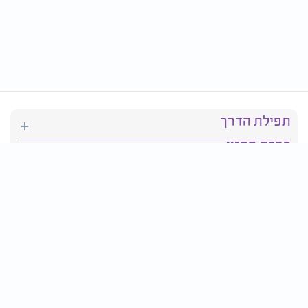
תפילת הדרך
ברכת המזון
יהדות
סידור תפילה
בריאות
חגים ומועדים