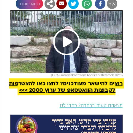
א
א
הוספת תגובה
Play
להמשך קריאה
(צילום: CC7/Gorodenkoff/Gorb Andrii/shutterstock)
Video
רוצים להישאר מעודכנים? לחצו כאן להצטרפות
לקבוצות הוואטסאפ של ערוץ 2000 >>>
מצאתם טעות בכתבה? כתבו לנו