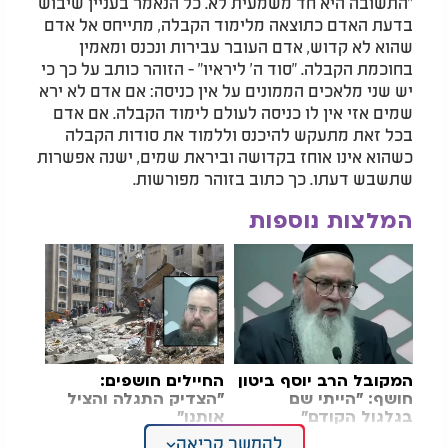
"
התשובה היא חד משמעית לא. כל הנאמר בעניין שיבוש
בדעת האדם כתוצאה מלימוד הקבלה, מתייחס אל אדם
שהוא לא קדוש, אדם העובר עבירות ונכנס ומאמין
בחוכמת הקבלה. "סוד ה' ליראיו" - הזוהר כותב על כך כי
יש שני מלאכים הממונים על אין כניסה: אם אדם לא ירא
שמים אזי אין לו כניסה לעולם לימוד הקבלה. אם אדם
בכל זאת מתעקש להיכנס וללמוד את סודות הקבלה
כשהוא אינו אוחז בקדושה וביראת שמים, ישנה אפשרות
שתשבש דעתו. כך כתוב בזוהר מפורשות
.
המלצות נוספות
המקובל
הרב יוסף ביטון
החיילים חושפים:
חושף: "הייתי שם
"הצדיק התגלה והציל
בגלגול הקודם"
אותנו"
להמשך קריאה