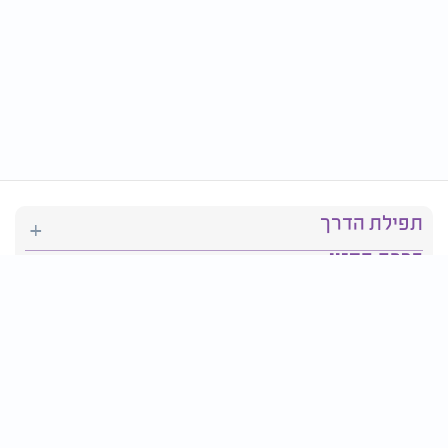
תפילת הדרך
ברכת המזון
יהדות
סידור תפילה
בריאות
חגים ומועדים