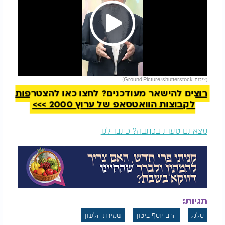
Play
להמשך קריאה
(צילום: Ground Picture/shutterstock)
Video
רוצים להישאר מעודכנים? לחצו כאן להצטרפות
לקבוצות הוואטסאפ של ערוץ 2000 >>>
מצאתם טעות בכתבה? כתבו לנו
תגיות:
סלנג
הרב יוסף ביטון
שמירת הלשון