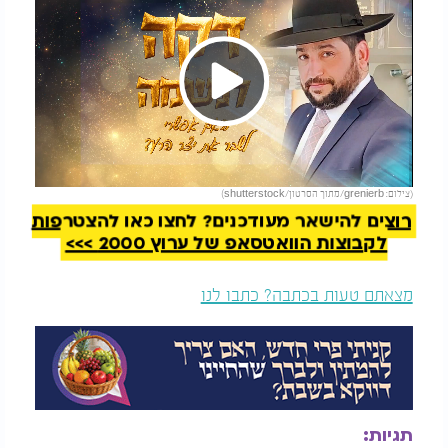
Play
להמשך קריאה
(צילום: grenierb/מתוך הסרטון/shutterstock)
Video
רוצים להישאר מעודכנים? לחצו כאן להצטרפות
לקבוצות הוואטסאפ של ערוץ 2000 >>>
מצאתם טעות בכתבה? כתבו לנו
תגיות: