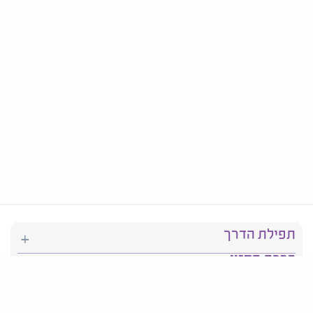
תפילת הדרך
ברכת המזון
יהדות
סידור תפילה