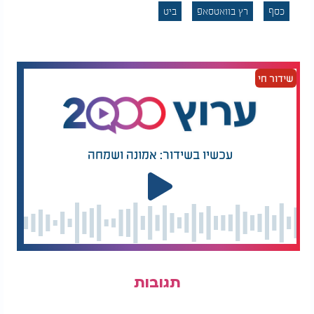
כסף
רץ בוואטסאפ
ביט
שידור חי
עכשיו בשידור: אמונה ושמחה
תגובות