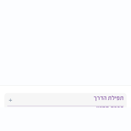
תפילת הדרך
ברכת המזון
יהדות
סידור תפילה