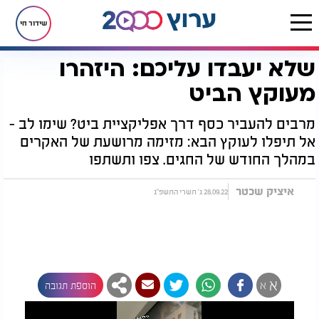
שידור חי
שלא יעבדו עליכם: היזהרו
דף הבית
רץ בוואטסאפ
שלא יעבדו עליכם: היזהרו מעוקץ הביט
מעוקץ הביט
מרבים להעביר כסף דרך אפליקציית ביט? שימו לב -
אל תיפלו לעוקץ הבא: מזימה מרושעת של האקרים
במהלך החודש של החגים. צפו ותשתפו
איציק שכטר
28.09.22 ג' תשרי התשפ"ג
א
א
הוספת תגובה