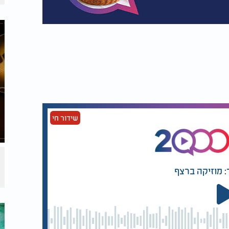
שידור חי
: מוזיקה ברצף