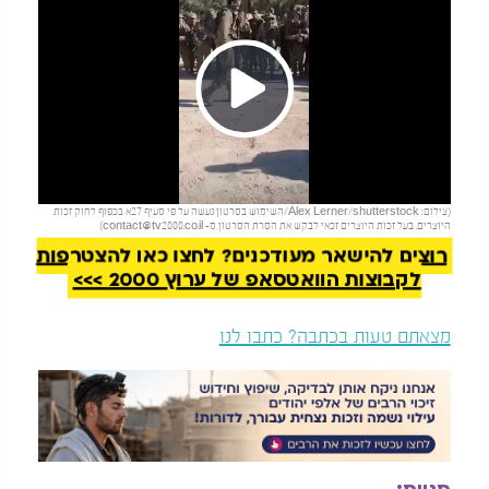
Play
להמשך קריאה
(צילום: Alex Lerner/shutterstock/השימוש בסרטון נעשה על פי סעיף 27א בכפוף לחוק זכות
Video
היוצרים. בעל זכות היוצרים זכאי לבקש את הסרת הסרטון מ-
contact@tv2000.co.il
)
רוצים להישאר מעודכנים? לחצו כאן להצטרפות
לקבוצות הוואטסאפ של ערוץ 2000 >>>
מצאתם טעות בכתבה? כתבו לנו