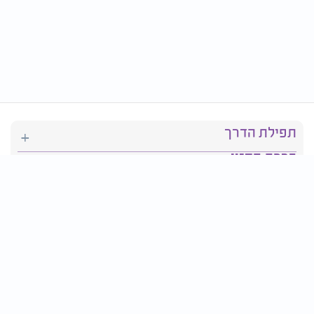
תפילת הדרך
ברכת המזון
יהדות
סידור תפילה
בריאות
חגים ומועדים