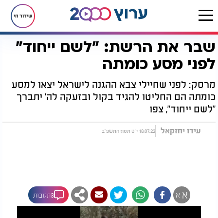
שידור חי
שבר את הרשת: "לשם ייחוד"
דף הבית
רץ בוואטסאפ
שבר את הרשת: "לשם ייחוד" לפני מסע כומתה
לפני מסע כומתה
מרסק: לפני שחיילי צבא ההגנה לישראל יצאו למסע
כומתה הם החליטו להגיד בקול ובזעקה לה' יתברך
"לשם ייחוד", צפו
עידו יחזקאל
18.07.22 י"ט תמוז התשפ"ב
א
א
3תגובות