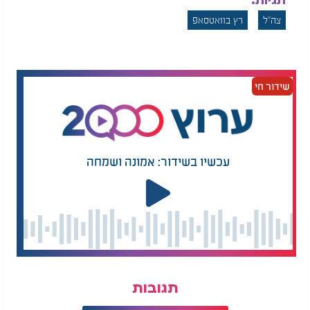
תגיות:
צה"ל
רץ בוואטסאפ
שידור חי
עכשיו בשידור: אמונה ושמחה
תגובות