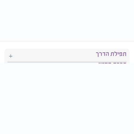
תפילת הדרך
ברכת המזון
יהדות
סידור תפילה
בריאות
חגים ומועדים