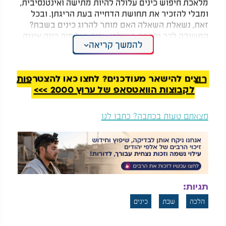
מלאכת חיפוש כינים עלולה להיות מתישה ואינטנסיבית,
ומבלי להזכיר את תחושת הדחייה בעת הריגתן. ובכל
זאת, נשאלת השאלה האם מותר להרוג כינים בשבת?
התשובה לכך נכתבה בשולחן ערוך, ועל פיה כינה איננה
להמשך קריאה
מתרבה בכוחות עצמה אלא מתוך זיעה של האדם, וכיוון
שהחיות של הכינה איננה נחשבת "עצמאית" וגדלה
מהאדם, מותר להרוג אותה בשבת, וכך פסק מר"ן
רוצים להישאר מעודכנים? לחצו כאן להצטרפות
עובדיה יוסף זצוק"ל. הרב אלישיב זצוק"ל לעומת זאת
לקבוצות הוואטסאפ של ערוץ 2000 >>>
פסק שראוי להחמיר בכך ולא להרוג כינה בשבת.
מצאתם טעות בכתבה? כתבו לנו
תגיות:
הלכה
שבת
כינים