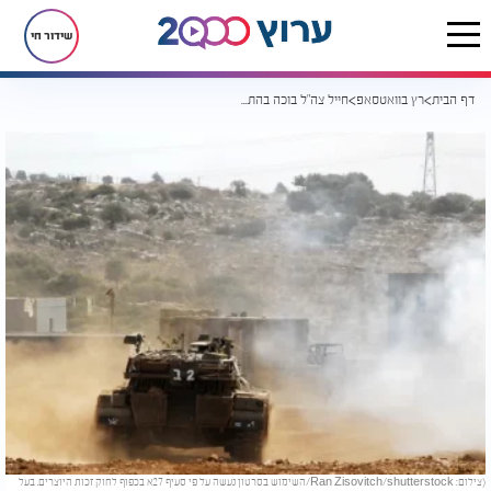
שידור חי
דף הבית
רץ בוואטסאפ
חייל צה"ל בוכה בהתרגשות ובגאווה: "מי יודע מה מצפה לנו שם"
(צילום: Ran Zisovitch/shutterstock/השימוש בסרטון נעשה על פי סעיף 27א בכפוף לחוק זכות היוצרים. בעל