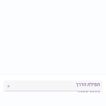
תפילת הדרך
ברכת המזון
יהדות