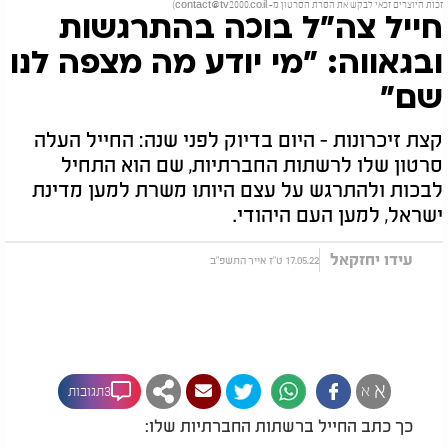
זכות היוצרים זכאי לבקש את הסרת הסרטון מ-
contact@tv2000.co.il
)
חייל צה"ל בוכה בהתרגשות
ובגאווה: "מי יודע מה מצפה לנו
שם"
קצת זיכרונות - היום בדיוק לפני שנה: החייל העלה
סרטון שלו לרשתות החברתיות, שם הוא התחיל
לבכות ולהתרגש על עצם היותו משרת למען מדינת
ישראל, למען העם היהודי.
עידו יחזקאל
17.05.22 ט"ז אייר התשפ"ב
א
א
3תגובות
כך כתב החייל ברשתות החברתיות שלו: