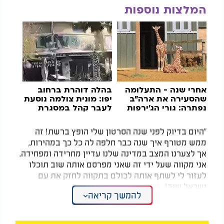
המלצות נוספות
אחרי שנה - התעלומה
בהלה דוהרת ברחוב
שהסעירה את ארה"ב
יפו: מונית צולמה נוסעת
נפתרה: גורי הג'ירפות
לעבר קהל במסגרת
שנעלמו נמצאו בחיים
תכנית מבוימת
"היום בדיוק לפני שנה הסרטון שלי הופץ ברשת! זה
ממש מטורף איך שנה כבר חלפה לה כל כך במהירות,
אך לצערנו המצב במדינה שלנו עדיין מחרידה ומפחידה.
אני מקווה שעל ידי זה שאני מפרסם אותה שוב תוכלו
לעזור לי לשתף אותה לכולם בתקווה לחזק את עם
ישראל שוב!
להמשך קריאה
עם ישראל חי ואל תשכחו שהקדוש ברוך הוא כל הזמן
איתנו!"