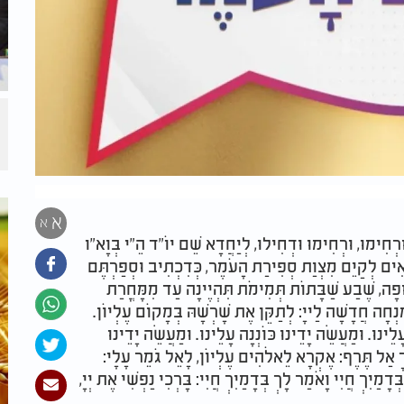
א
א
ּרְחִימוּ, וּרְחִימוּ וּדְחִילוּ, לְיַחֲדָא שֵׁם יוֹ"ד הֵ"י בְּוָא"ו
ָּאִים לְקַיֵּם מִצְוַת סְפִירַת הָעֹמֶר, כְּדִכְתִיב וּסְפַרְתֶּם
ּפָה, שֶׁבַע שַׁבָּתוֹת תְּמִימֹת תִּהְיֶינָה עַד מִמָּחֳרַת
ִנְחָה חֲדָשָׁה לַייָ: לְתַקֵּן אֶת שָׁרְשָׁהּ בְּמָקוֹם עֶלְיוֹן.
ֵינוּ. וּמַעֲשֵׂה יָדֵינוּ כּוֹנְנָה עָלֵינוּ. וּמַעֲשֵׂה יָדֵינוּ
ָדֶיךָ אַל תֶּרֶף: אֶקְרָא לֵאלֹהִים עֶלְיוֹן, לָאֵל גֹּמֵר עָלָי:
דָמַיִךְ חֲיִי וָאֹמַר לָךְ בְּדָמַיִךְ חֲיִי: בָּרְכִי נַפְשִׁי אֶת יְיָ,