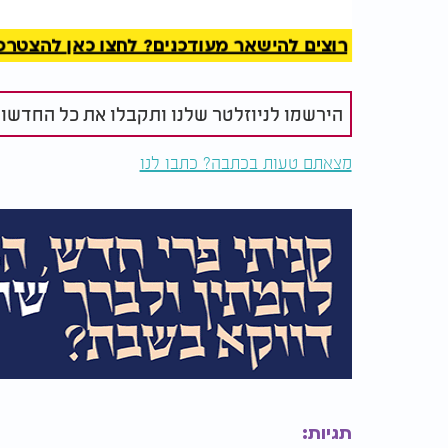
רוצים להישאר מעודכנים? לחצו כאן להצטרפות ל
הירשמו לניוזלטר שלנו ותקבלו את כל החדשו
ימי ספירת העומר - מותר
לא סתם ספי
מצאתם טעות בכתבה? כתבו לנו
ואסור: מה נוהגים לעשות
הפנימי שמס
בימים אלו?
בספירת העו
בָּרְכֵם טַהֲרֵם רַחֲמֵי צִדְקָתְךָ תָּמִיד גָּמְלֵם. (בט"ר 
חֲסִין קָדוֹשׁ בְּרוֹב טוּבְךָ נַהֵל עֲדָתֶךָ. (חק"ב טנ"ע):
יָחִיד גֵּאֶה לְעַמְּךָ פְּנֵה זוֹכְרֵי קְדֻשָּׁתֶךָ. (יג"ל פז"ק):
שַׁוְעָתֵנוּ קַבֵּל וּשְׁמַע צַעֲקָתֵנוּ יוֹדֵעַ תַּעֲלוּמוֹת. (
בלחש: בָּרוּךְ שֵׁם כְּבוֹד מַלְכוּתוֹ לְעוֹלָם וָעֶד:
תגיות: