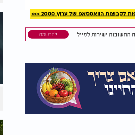
קבוצות הוואטסאפ של ערוץ 2000 >>>
ת החשובות ישירות למייל
להרשמה
רה: המסר
האם מותר לשמוע שירים
תתר
בספירת העומר?
מר
צת"ג):
שק"ו צי"ת):