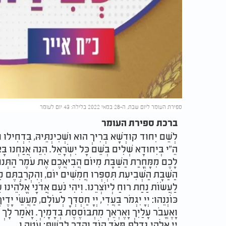
ספירת העומר ליום שבת, ה-28 במאי 2022 בלילה: 43 יום לעומר
ברכת ספירת העומר
לְשֵׁם יִחוּד קוּדְשָׁא בְּרִיךְ הוּא וּשְׁכִינְתֵּיהּ, בִּדְחִילוּ ו
הֵ"י בְּיִחוּדָא שְׁלִים בְּשֵׁם כָּל יִשְׂרָאֵל. הִנֵּה אֲנַחְנוּ ב
לָכֶם מִמָּחֳרַת הַשַּׁבָּת מִיּוֹם הֲבִיאֲכֶם אֶת עֹמֶר הַתְּנו
הַשַּׁבָּת הַשְּׁבִיעִת תִּסְפְּרוּ חֲמִשִּׁים יוֹם, וְהִקְרַבְתֶּם מ
לַעֲשׂוֹת נַחַת רוּחַ לְיוֹצְרֵנוּ. וִיהִי נֹעַם אֲדֹנָי אֱלֹהֵינוּ עָל
כּוֹנְנֵהוּ: יְיָ יִגְמֹר בַּעֲדִי, יְיָ חַסְדְּךָ לְעוֹלָם, מַעֲשֵׂי י
וָאֶעֱבֹר עָלַיִךְ וָאֶרְאֵךְ מִתְבּוֹסֶסֶת בְּדָמָיִךְ. וָאֹמַר לָךְ בְּ
יְיָ אֱלֹהַי גָּדַלְתָּ מְּאֹד הוֹד וְהָדָר לָבָשְׁתָּ: עֹטֶה ו