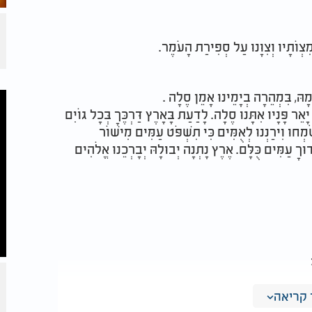
מִצְוֹתָיו וְצִוָּנוּ עַל סְפִירַת הָעֹמֶר.
ָהּ, בִּמְהֵרָה בְיָמֵינוּ אָמֵן סֶלָה .
יָאֵר פָּנָיו אִתָּנוּ סֶלָה. לָדַעַת בָּאָרֶץ דַּרְכֶּךָ בְּכָל גּוֹיִם
ׂמְחוּ וִירַנְּנוּ לְאֻמִּים כִּי תִשְׁפֹּט עַמִּים מִישׁוֹר
ּךָ עַמִּים כֻּלָּם. אֶרֶץ נָתְנָה יְבוּלָהּ יְבָרְכֵנוּ אֱלֹהִים
קריאה