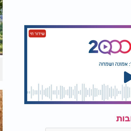
שידור חי
: אמונה ושמחה
בות