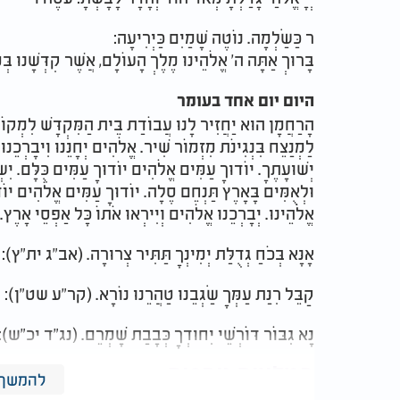
ֹר כַּשַּׂלְמָה. נוֹטֶה שָׁמַיִם כַּיְרִיעָה:
בָּרוּךְ אַתָּה ה' אֱלֹהֵינוּ מֶלֶךְ הָעוֹלָם, אֲשֶׁר קִדְּשָׁנוּ בְּ
היום יום אחד בעומר
הָרַחֲמָן הוּא יַחֲזִיר לָנוּ עֲבוֹדַת בֵּית הַמִּקְדָּשׁ לִמְקוֹמ
לַמְנַצֵּח בִּנְגִינֹת מִזְמוֹר שִׁיר. אֱלֹהִים יְחָנֵּנוּ וִיבָרְכֵנוּ 
יְשׁוּעָתֶךָ. יוֹדוּךָ עַמִּים אֱלֹהִים יוֹדוּךָ עַמִּים כֻּלָּם. יִשְ
וּלְאֻמִּים בָּאָרֶץ תַּנְחֵם סֶלָה. יוֹדוּךָ עַמִּים אֱלֹהִים יוֹדו
אֱלֹהֵינוּ. יְבָרְכֵנוּ אֱלֹהִים וְיִירְאוּ אֹתוֹ כָּל אַפְסֵי אָרֶץ.
אָנָּא בְּכֹחַ גְּדֻלַּת יְמִינְךָ תַּתִּיר צְרוּרָה. (אב"ג ית"ץ):
קַבֵּל רִנַּת עַמְּךָ שַׂגְּבֵנוּ טַהֲרֵנוּ נוֹרָא. (קר"ע שט"ן):
נָא גִבּוֹר דּוֹרְשֵׁי יִחוּדְךָ כְּבָבַת שָׁמְרֵם. (נג"ד יכ"ש):
המלצות נוספות
להמשך 