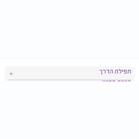
תפילת הדרך
ברכת המזון
יהדות
סידור תפילה
בריאות
חגים ומועדים