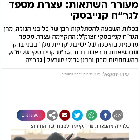
מעורר השתאות: עצרת מספד
לגר"ח קנייבסקי
ככלות השבעה להסתלקות רבן של כל בני הגולה, מרן
הגר"ח קנייבסקי זצוק"ל: התקיימה עצרת מספד
מרכזית בהיכלה של ישיבת 'קריית מלך' בבני ברק
שבנשיאותו, ובראשות בנו הגר"ש קנייבסקי שליט"א,
בהשתתפות מרנן ורבנן גדולי ישראל | גלרייה
עידו יחזקאל
31.03.22 כ"ח אדר ב' התשפ"ב
א
א
הוספת תגובה
גלרייה מהעצרת שהתקיימה לכבוד שר התורה: