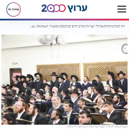
שידור חי
דף הבית
יהדות
גדולי ישראל
הרב חיים קנייבסקי
מעורר השתאות: עצרת מספד לגר"ח קנייבסקי
העצרת בקריית מלך לכבוד שר התורה. (צילום: דוד ארזני)