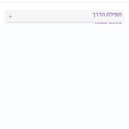
תפילת הדרך
ברכת המזון
יהדות
סידור תפילה
בריאות
חגים ומועדים
פרטים ליצירת קשר:
טלפון : 2610*