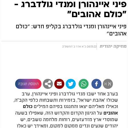
פיני איינהורן ומנדי גולדברג -
״כולם אהובים״
פיני איינהורן ומנדי גולדברג בקליפ חדש: ״כולם
אהובים״
מוזיקה יהודית
24.03.22 כ"א אדר ב' התשפ"ב
א
א
הוספת תגובה
בערב אחד ישבו מנדי גולדברג ופיני איינהורן, ערב
שכולו 'אהבת ישראל', בזמירות ותשבחות כלפי הקב"ה,
וכאילו מאליהם יצאו והתנגנו בפיהם המילים
כולם
על הניגון הקדום והקדוש הזה, שאפילו בשעה
אהובים
שמוסדי ארץ מזדעזעים, רוחות מלחמה נושבים, יש
יהודים שנעים ונדים ממקום למקום, ומאידך יש כאלו