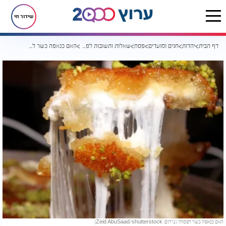
שידור חי
דף הבית
יהדות
חגים ומועדים
פסח
שאלות ותשובות לפסח
האם כנאפה כשר לפסח?
האם כנאפה כשר לפסח? (צילום: Zeid AbuSaad/shutterstock)