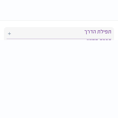
תפילת הדרך
ברכת המזון
יהדות
סידור תפילה
בריאות
חגים ומועדים