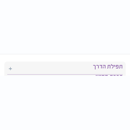
תפילת הדרך
ברכת המזון
יהדות
סידור תפילה
בריאות
חגים ומועדים