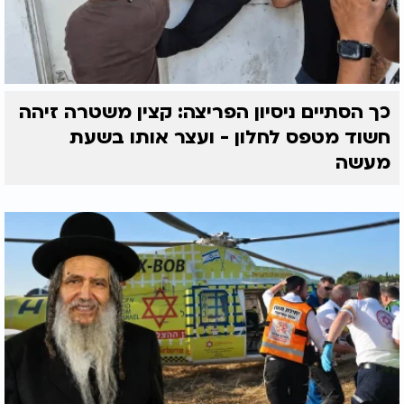
אחיי ורעיי,
זה הזמן לזכות בשמחה תמידית כי רק השמחה
מונעת את כל הצרות. ועל-ידי שמחה מגיעים לכל
המצוות, הברכות והישועות, מתוך אמונה שלמה
.
כך הסתיים ניסיון הפריצה: קצין משטרה זיהה
בברכה,
חשוד מטפס לחלון - ועצר אותו בשעת
הצב"י ארז קדוסי
מעשה