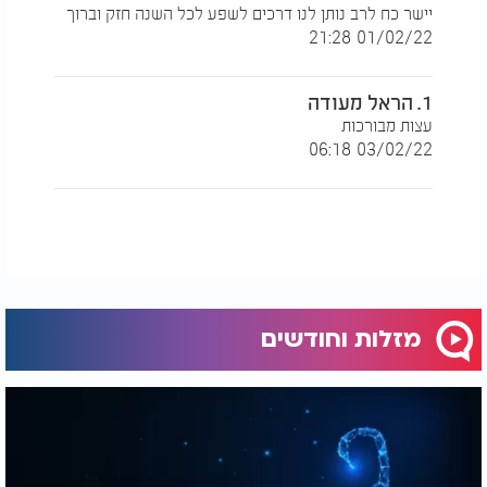
ידעתם עליו
הסגולי
יישר כח לרב נותן לנו דרכים לשפע לכל השנה חזק וברוך
01/02/22 21:28
5. עצה להאיר את הנפש, הרוח והנשמה
1. הראל מעודה
חז"ל אומרים:
.
"ושבחתי אני את השמחה"
עצות מבורכות
בספר "מעגלי צדק" לרבי יעקב אביחצירא זצוק"ל מובא:
03/02/22 06:18
כאשר אדם מקיים מצוות בשמחה - מאירה בו הארה
גדולה בנפש, ברוח ובנשמה.
6. סוד השמחה במועדים
בספר "אורחות צדיקים" (שער השמחה) מבואר:
צריך לשמוח בשבתות, בימים טובים ובפורים - כי כולם
זכר לניסים ולחסדי ה'.
מזלות וחודשים
פסח - יציאת מצרים.
שבועות - מתן תורה.
פורים - נס ההצלה.
ולכן עם ישראל מתלבש בבגדים מכובדים, מכין
מטעמים מיוחדים, ושותה
יין
לשמח את הלב - כי יהודי