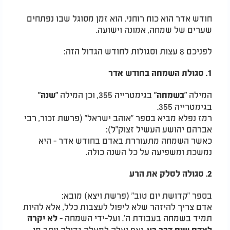
חודש אדר הוא כוח רוחני. הוא זמן מסוגל שבו נפתחים
שערים של שמחה, אמונה וישועה.
לפניכם 8 עצות וסגולות לחודש הגדול הזה:
1. סגולת השמחה בחודש אדר
המילה
בגימטרייה 355, וכן המילה
"בשמחה"
"שנה"
בגימטרייה 355.
רמז נפלא מביא בספר "אוהב ישראל" (פרשת זכור, רבי
אברהם יהושע העשיל זצוק"ל):
כאשר השמחה מתעוררת באדם בחודש אדר - היא
נמשכת ומשפיעה על כל השנה כולה.
2. סגולה לסלק את הרע
בספר "קדושת יום טוב" (פרשת ויצא) מובא:
אדם צריך להיזהר שלא ליפול לעצבות כלל, אלא להיות
תמיד בשמחה בעבודת ה'. ועל-ידי השמחה -
לא יקרה
, ואף יעלה למעלה גדולה יותר מן
לאדם שום דבר רע