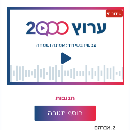
4. עצה לגאולה פרטית וכללית
שידור חי
בספר "מקור השמחה" מובא:
השמחה היא עצמה גאולה. גאולה מהגלויות הפרטיות
שעובר כל אדם - בגשמיות וברוחניות.
עכשיו בשידור: אמונה ושמחה
וכשיבוא משיח צדקנו - תתפשט השמחה בעולם כולו,
ככתוב:
(ישעיהו נ"ה).
"כי בשמחה תצאו"
המלצות נוספות
תגובות
הוסף תגובה
לכבוד ראש חודש שבט:
חודש תמוז: 9 עובדות
2. אברהם
8 דברים שאולי לא
מרתקות על החודש