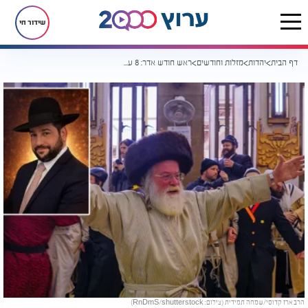
שידור חי
דף הבית
יהדות
מזלות וחודשים
ראש חודש אדר: 8 עצות לשמחה תמידית
הרב ארז קדוסי/שמחה תמידית (צילום: RnDmS/shutterstock)