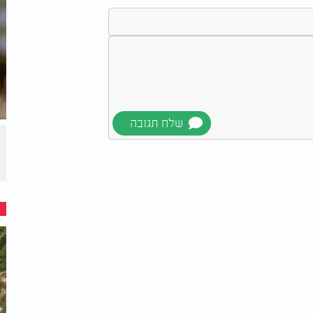
ן כי המצב החמיר אף יותר ונבהל. במצבים
רים.
צרים, מדוע הפיחו בעם תקווה ואז שוב העם נחל
אכזבה וכן סבלם התגבר, ורק לבסוף הגיעה הגאולה - עמ"י היו אמורים לעבוד בפרך כ-400 שנה,
' תוך כדי העבודה שיוציא אותם משם.
הקב"ה שלח את משה להתחיל את תהליך הגאולה, שאכן החל כי במקום שיסבלו עוד 290 שנה