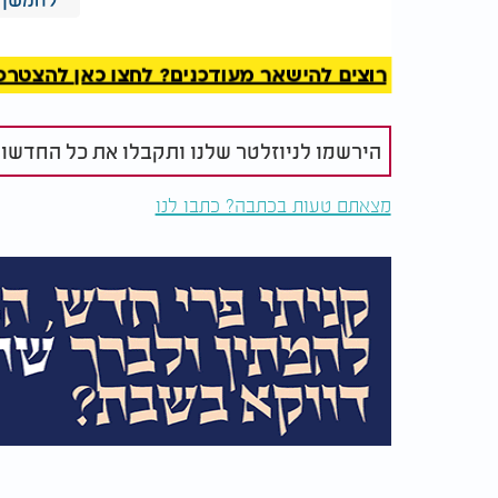
רוצים להישאר מעודכנים? לחצו כאן להצטרפות ל
הירשמו לניוזלטר שלנו ותקבלו את כל החדשו
מצאתם טעות בכתבה? כתבו לנו
ברגעים כאלו אנחנו מתפללים, מתחזקים, נותני
את מצבנו. לפעמים בעקבות עשיית דברים טובי
המנהרה, שאנחנו עומדים לצאת מן המשבר ואז ל
המלצות נוספות