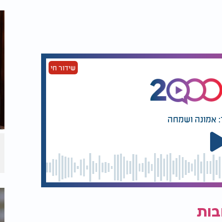
שידור חי
לבז על הנס
פיטורין אינם סוף העולם:
ה בטהרן:
איך לשמור על האני
 עשה דבר
שלכם? הרב אייל אונגר
בחיזוק מטורף
: אמונה ושמחה
אין ייאוש בעולם "לישועתך קויתי ה'"
בות