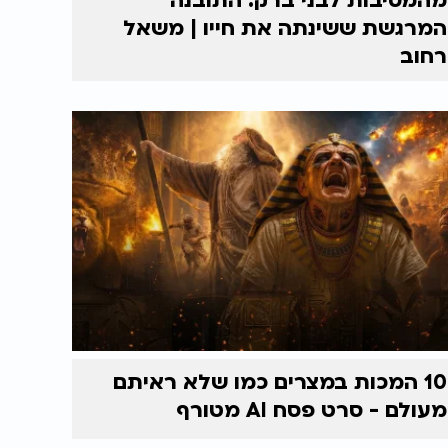
מהמסיבות לבני ברק: התובנה
המרגשת ששינתה את חייו | משאל
רחוב
10 המכות במצרים כמו שלא ראיתם
מעולם - סרט פסח AI מטורף