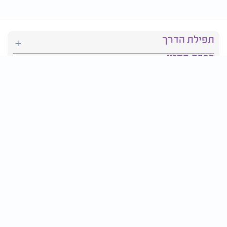
תפילת הדרך
ברכת המזון
יהדות
סידור תפילה
בריאות
חגים ומועדים
פרטים ליצירת קשר: