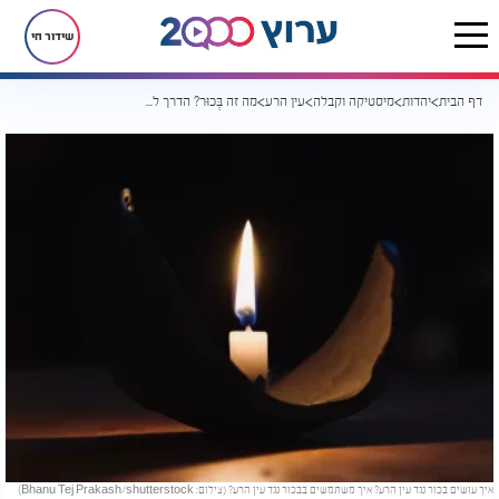
שידור חי
דף הבית
יהדות
מיסטיקה וקבלה
עין הרע
מה זה בְּכוּר? הדרך לטיהור הבית מכישופים ומעין הרע
איך עושים בכור נגד עין הרע? איך משתמשים בבכור נגד עין הרע? (צילום: Bhanu Tej Prakash/shutterstock)