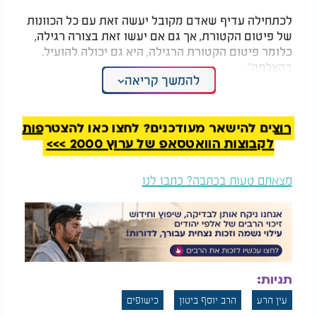
לכתחילה עדיף שאדם מקובל יעשה זאת עם כל הכוונות
של פיטום הקטורת, אך גם אם יעשו זאת בצורה רגילה,
כלומר פיטום הקטורת הרגילה, היא גם יכולה להועיל.
בהצלחה".
להמשך קריאה
רוצים להישאר מעודכנים? לחצו כאן להצטרפות
לקבוצות הוואטסאפ של ערוץ 2000 >>>
מצאתם טעות בכתבה? כתבו לנו
תגיות:
עין הרע
הרב יוסף ביטון
כישופים