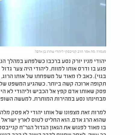
Play
Video
מצמרר: מה אמר הרב קנייבסקי ליהודי שהרג בן אדם?
יהודי מניו יורק נסע ברכבו כשלפתע במהלך הנ
פגע בו ודרס אותו למוות. ליהודי היה צער גדול
בגוי). כאב לו מאוד על משפחתו של אותו הרוג, 
תקופה ארוכה קשה ביותר. כשהגיע המשפט של או
פסק שאותו אדם קפץ אל הכביש וליהודי לא היית
מבחינתו נסע במהירות המותרת. למעשה השופט
למרות זאת מצפונו של אותו יהודי לא פסק מלה
שהוא הרג אדם. הוא החליט לטוס לארץ ישראל 
בו מאוד לפגוש את הגאון הגדול הגר"ח קנייבסקי
כך עשה. לאחר שסיים לדבר השיב לו הרב קניי