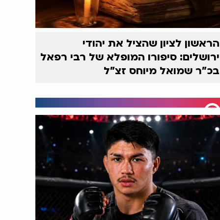
הראשון לציון שהציל את יהודי
ירושלים: סיפורו המופלא של רבי רפאל
בכ"ר שמואל מיוחס זצ"ל