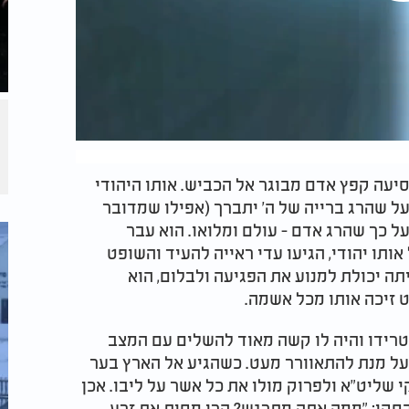
סיעה קפץ אדם מבוגר אל הכביש. אותו היהודי
 על שהרג ברייה של ה' יתברך (אפילו שמדובר
על כך שהרג אדם - עולם ומלואו. הוא עבר
תו יהודי, הגיעו עדי ראייה להעיד והשופט
ה יכולת למנוע את הפגיעה ולבלום, הוא
 זיכה אותו מכל אשמה.
טרידו והיה לו קשה מאוד להשלים עם המצב
על מנת להתאוורר מעט. כשהגיע אל הארץ בער
 שליט"א ולפרוק מולו את כל אשר על ליבו. אכן
בסקי: "ממה אתה מתרגש? הרי מחית את זרע