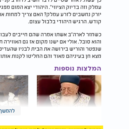
עמלק וזה בדיוק הציווי". היהודי יצא המום מפג
יורק נחשבים לזרע עמלק? האם צריך למחות או
קודש. הרגיש היהודי בלבול עצום.
כשחזר לארה"ב אשתו אמרה שהם חייבים לעבור 
והוא סובל. אולי אם ישנו מקום אז גם האווירה 
שנפטר והוריש בירושה את הבית לבניו שהעדיפו
מצא חן בעיניהם מאוד והם החליטו לקנות אותו.
המלצות נוספות
להמשך 
המחלוקת ההלכתית בשבת
צפו: כך אות
זכור - וכיצד הרב מרדכי
מנהרות חמא