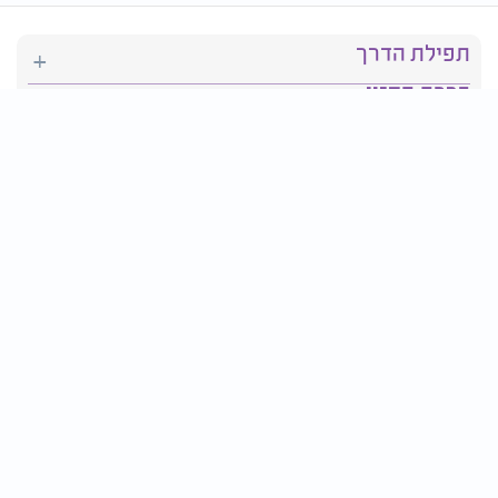
תפילת הדרך
ברכת המזון
יהדות
סידור תפילה
בריאות
חגים ומועדים
פרטים ליצירת קשר:
טלפון : 2610*