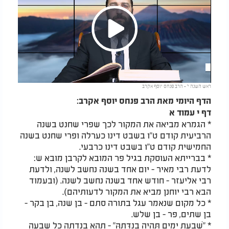
Play
ראש השנה י' - הרב פנחס יוסף אקרב
Video
הדף היומי מאת הרב פנחס יוסף אקרב:
דף י עמוד א
* הגמרא מביאה את המקור לכך שפרי שחנט בשנה
הרביעית קודם ט"ו בשבט דינו כערלה ופרי שחנט בשנה
החמישית קודם ט"ו בשבט דינו כרבעי.
* בברייתא העוסקת בגיל פר המובא לקרבן מובא ש:
לדעת רבי מאיר - יום אחד בשנה נחשב לשנה, ולדעת
רבי אליעזר - חודש אחד בשנה נחשב לשנה. (ובעמוד
הבא רבי יוחנן מביא את המקור לדעותיהם).
* כל מקום שנאמר עגל בתורה סתם - בן שנה, בן בקר -
בן שתים, פר - בן שלש.
* "שִׁבְעַת יָמִים תִּהְיֶה בְנִדָּתָהּ" - תהא בנדתה כל שבעה