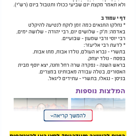
ולא תאמר מקצת יום שביעי ככולו ותטבול ביום (רש"י).
דף י עמוד ב
* נחלקו התנאים כמה זמן לוקח לנטיעה להיקלט
באדמה: ת"ק - שלושים יום, רבי יהודה - שלושה ימים,
רבי יוסי ורבי שמעון - שבועיים.
* לדעת רבי אליעזר:
בתשרי - נברא העולם, נולדו אבות, מתו אבות.
בפסח - נולד יצחק.
בראש השנה - נפקדה שרה רחל וחנה, יצא יוסף מבית
האסורים, בטלה עבודה מאבותינו במצרים.
בניסן - נגאלו, בתשרי - עתידים ליגאל.
המלצות נוספות
להמשך קריאה