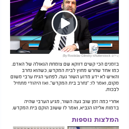
Play
(צילום: By Rostislav Glinsky/shutterstock)
Video
בזמנים הכי קשים דווקא שם צומחת הגאולה של האדם.
כמו אחד שחרש מחוץ לבית המקדש, כשהוא נחרב
והאיש לא ידע מדוע השור געה. לפתעי הגיח ערבי משום
מקום, ואמר לו: "נחרב בית המקדש". ואז היהודי מתחיל
לבכות.
אחרי כמה זמן שוב געה השור, מגיע הערבי שהיה
בדמות אליהו הנביא, ואמר לו ששוב הוקם בית המקדש.
המלצות נוספות