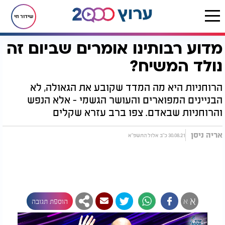
שידור חי
מדוע רבותינו אומרים שביום זה
דף הבית
יהדות
מדוע רבותינו אומרים שביום זה נולד המשיח?
נולד המשיח?
הרוחניות היא מה המדד שקובע את הגאולה, לא
הבניינים המפוארים והעושר הגשמי - אלא הנפש
והרוחניות שבאדם. צפו ברב עזרא שקלים
אריה ניסן
30.08.21 כ"ב אלול התשפ"א
א
א
הוספת תגובה