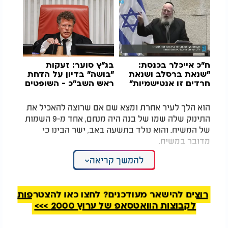
ח"כ אייכלר בכנסת:
בג"ץ סוער: זעקות
"שנאת ברסלב ושנאת
"בושה" בדיון על הדחת
חרדים זו אנטישמיות"
ראש השב"כ - השופטים
הוציאו את הקהל
הוא הלך לעיר אחרת ומצא שם אם שרוצה להאכיל את
התינוק שלה שמו של בנה היה מנחם, אחד מ-9 השמות
של המשיח. והוא נולד בתשעה באב, ישר הבינו כי
מדובר במשיח
.
להמשך קריאה
העניין הוא לא 'בניינים גדולים מפוארים'
-
יש גם
במקומות אחרים, האישו היא הרוחניות שלנו
.
רוצים להישאר מעודכנים? לחצו כאן להצטרפות
לקבוצות הוואטסאפ של ערוץ 2000 >>>