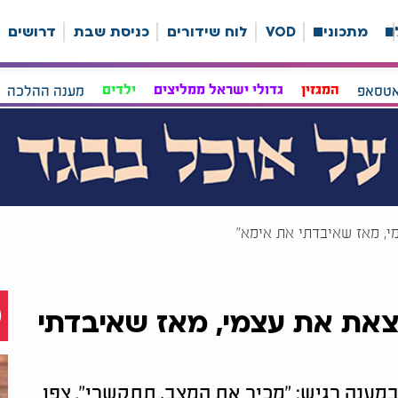
ה
מתכונים
VOD
לוח שידורים
כניסת שבת
דרושים
אטסאפ
המגזין
גדולי ישראל ממליצים
ילדים
מענה ההלכה
מי, מאז שאיבדתי את אימא"
וצאת את עצמי, מאז שאיבדתי
במענה רגיש: "מכיר את המצב, תתקשרי". צפו