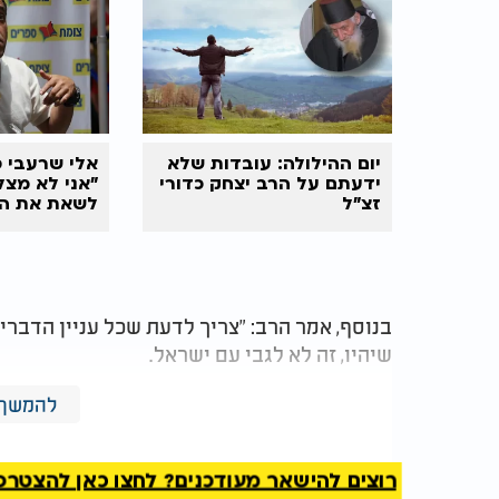
יום ההילולה: עובדות שלא
אלי שרעבי ס
ידעתם על הרב יצחק כדורי
"אני לא מצל
זצ"ל
לשאת את ה
בנוסף, אמר הרב: "צריך לדעת שכל עניין הדבר
שיהיו, זה לא לגבי עם ישראל.
"הכל זה לגבי גוג ומגוג, אומות העולם. אנחנו 
להמשך 
יגאל אותנו ברחמים וכל מה שמדברים על הבעי
אבל החורבן יהיה על אומות העולם בע"ה."
רוצים להישאר מעודכנים? לחצו כאן להצטרפות ל