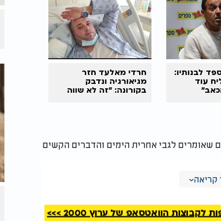
פד לבנותיו:
חרדי מאלעד חזר
יח עוד
מגיאורגיה ונדבק
כאב"
בקורונה: "זה לא שווה
את הסבל"
ים שאומרים לגבי אחרית הימים והדברים הקשים
צריכים להתחזק בתורה ובתפילה ובאמונה. הקב"ה
קריאה
ות בעקבתא דמשיחא זה אכן נמצא בדור הזה,
קבוצות הוואטסאפ של ערוץ 2000 >>>