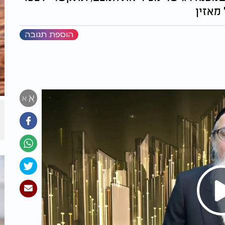
מאזין
הוספת תגובה
א
א