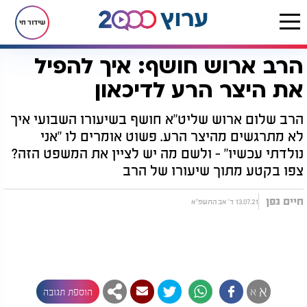
שידור חי
הרב ארוש חושף: איך להפיל
דף הבית
יהדות
הרב ארוש חושף: איך להפיל את היצר הרע לדיכאון
את היצר הרע לדיכאון
הרב שלום ארוש שליט"א חושף בשיעורו השבועי איך
לא מתרגשים מהיצר הרע. פשוט אומרים לו "אני
נולדתי עכשיו" - ולשם מה יש לציין את המשפט הזה?
צפו בקטע מתוך שיעורו של הרב
חיים גפן
13.07.21 ד' אב התשפ"א
א
א
הוספת תגובה