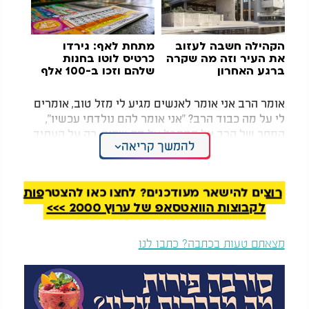
הקהילה חשבה לעזוב
מתחת לאף: גירדו
את העיר וזה מה שקרה
כרטיס לוטו בחנות
ברגע האחרון
שלהם וזכו ב-100 אלף
דולר
אומר הרב אני אומר לאנשים מגיע לי מזל טוב, אומרים
לי על מה כבוד הרב? "אני אומר להם נולדתי עכשיו",
המסר של הרב אל תסתכל על מה שהיה, רק על העתיד
להמשך קריאה
תעשה טוב, והרע ממילא יפול מעצמו, ולאט לאט תעלה
את הטוב.
רוצים להישאר מעודכנים? לחצו כאן להצטרפות
לקבוצות הוואטסאפ של ערוץ 2000 >>>
מצאתם טעות בכתבה? כתבו לנו