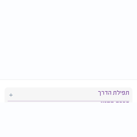
תפילת הדרך
ברכת המזון
יהדות
סידור תפילה
בריאות