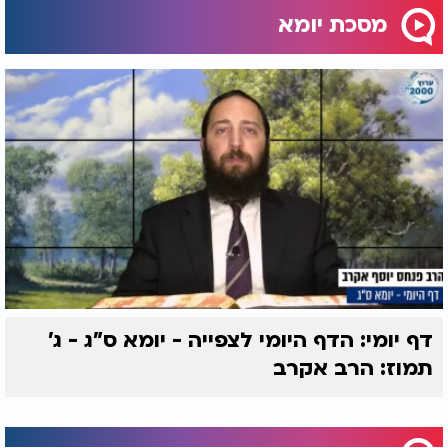
מסכת יומא
דף יומי: הדף היומי לצפייה - יומא ס"ג - ג’
תמוז: הרב אקרב