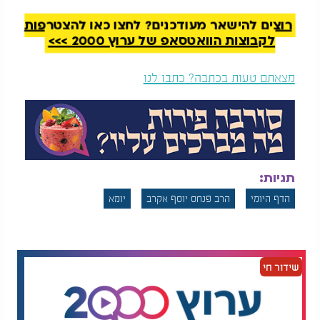
רוצים להישאר מעודכנים? לחצו כאן להצטרפות
לקבוצות הוואטסאפ של ערוץ 2000 >>>
מצאתם טעות בכתבה? כתבו לנו
דף יומי:
הדף היומי
דף יומי: הדף היומי
לצפייה -
יומא
י"ז - ט"ז
לצפייה - יומא ו’ - ה’
אייר: הרב אקרב
אייר: הרב אקרב
תגיות:
הדף היומי
הרב פנחס יוסף אקרב
יומא
שידור חי