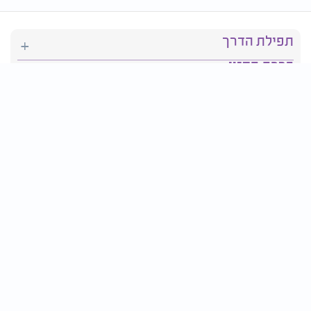
תפילת הדרך
ברכת המזון
יהדות
סידור תפילה
בריאות
חגים ומועדים
פרטים ליצירת קשר: