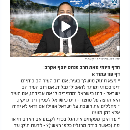
Play
יומא פ"ה - הרב פנחס יוסף אקרב
Video
הדף היומי מאת הרב פנחס יוסף אקרב:
דף פה עמוד א
* מצא תינוק מושלך בעיר: אם רוב העיר הם כותיים -
דינו ככותי ומותר להאכילו נבלות, אם רוב העיר הם
ישראל - דינו כישראל ומחזירים לו את אבידתו, אם העיר
היא מחצה על מחצה - דינו כישראל לעניין דיני נזיקין.
* מחללים את השבת על ישראל אפילו אם ודאי לא יחיה
אלא זמן מועט.
* עד היכן מפקחים את הגל בכדי לקבוע אם האדם חי או
מת (כאשר בודק מרגליו כלפי ראשו)? - לדעת ת"ק: עד