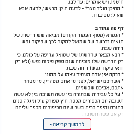
חוטמו, ויש אומרים: עד לבו.
* מהיכן הולד נוצר? - לדעת ת"ק: מראשו, לדעת אבא
שאול: מטיבורו.
דף פה עמוד ב
* הגמרא (מסוף העמוד הקודם) מביאה שש דרשות של
תנאים ודרשה של שמואל למקור לכך שפיקוח נפש
דוחה שבת.
* רבא מבאר שדרשתו של שמואל עדיפה על כולם, כי
רק הדרשה שלו מוכיחה שגם ספק פיקוח נפש (ולא רק
ודאי פיקוח נפש) דוחה שבת.
* חזקה אין אדם מעמיד עצמו על ממונו.
* אשריכם ישראל, לפני מי אתם מטהרין, מי מטהר
אתכם, אביכם שבשמים.
* על כל עבירות שבתורה בין עשה תשובה בין לא עשה
תשובה יום הכפורים מכפר, חוץ מפורק עול ומגלה פנים
בתורה ומיפר ברית בשר שיום הכיפורים מכפר עליהם
רק אם עשה תשובה.
להמשך קריאה
המלצות נוספות