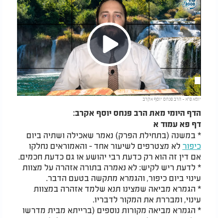
Play
יומא פ"א - הרב פנחס יוסף אקרב
Video
הדף היומי מאת הרב פנחס יוסף אקרב:
דף פא עמוד א
* במשנה (בתחילת הפרק) נאמר שאכילה ושתיה ביום
כיפור
לא מצטרפים לשיעור אחד - והאמוראים נחלקו
אם דין זה הוא רק כדעת רבי יהושע או גם כדעת חכמים.
* לדעת ריש לקיש: לא נאמרה בתורה אזהרה על מצוות
עינוי ביום כיפור, והגמרא מתקשה בטעם הדבר.
* הגמרא מביאה שמצינו תנא שלמד אזהרה במצוות
עינוי, ומבררת את המקור לדבריו.
* הגמרא מביאה מקורות נוספים (ברייתא מבית מדרשו