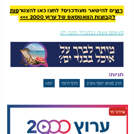
רוצים להישאר מעודכנים? לחצו כאן להצטרפות
לקבוצות הוואטסאפ של ערוץ 2000 >>>
דף יומי:
הדף היומי
דף יומי: הדף היומי
לצפייה -
יומא
כ"א - כ’
לצפייה - יומא ט"ז - ט"ו
אייר: הרב אקרב
אייר: הרב אקרב
מצאתם טעות בכתבה? כתבו לנו
תגיות:
הרב פנחס יוסף אקרב
הדף היומי
יומא
שידור חי