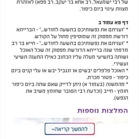
של רבי ישמעאל, רב אחא בר יעקב, רב פפא) לאזהרת
מצוות עינוי ביום כיפור.
דף פא עמוד ב
* "ועניתם את נפשותיכם בתשעה לחודש..." - הברייתא
דורשת מפסוק זה שמוסיפין מחול על הקודש.
* "ועניתם את נפשותיכם בתשעה לחודש..." - חייא בר רב
מדפתי שנה ברייתא הדורשת מפסוק זה שכל האוכל
ושותה בתשיעי מעלה עליו הכתוב כאילו התענה תשיעי
ועשירי.
* האוכל פלפלים יבשים או זנגביל יבש או עלי קנים ביום
כיפור - פטור מכרת.
* מהמשנה (בעמוד א) ניתן לדייק שאם שתה ביום כיפור
חומץ - חייב (וכדעת רבי הסובר שחומץ משיב את
הנפש).
המלצות נוספות
להמשך קריאה