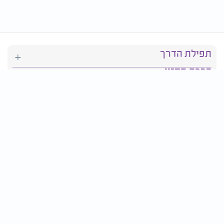
תפילת הדרך
ברכת המזון
יהדות
סידור תפילה
בריאות
חגים ומועדים