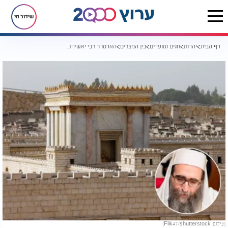
שידור חי
דף הבית
יהדות
חגים ומועדים
בין המצרים
האדמו"ר רבי יאשיהו פינטו במסר מיוחד ליום י"ז בתמוז
(צילום: Flik47/shutterstock)