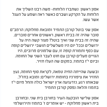
אסון ראשון נשתברו הלוחות- משה רבנו השליך את
הלוחות על הקרקע ושברם כאשר ראה ושמע על העגל
אשר עשו.
אסון שני בוטל קורבן התמיד ומובאת מחלוקת; הרמב"ם
סובר שהיה זה בבית ראשון, ראשונים אחרים סוברים,
שהיה זה בבית שני ואיך בוטל? מצור קשה היה על
ירושלים ובכל יום היו משלשלים תושבי ירושלים קופה
עם כסף ותמורת קופה זו, עם שלמונים מרובים, היו
הגויים מעלים קורבן עם חוט לעבר השני של החומה.
וביום י"ז בתמוז, במקום שה העלו חזיר.
ובשעה שהייתה החיה טמאה, לקראת סוף החומה, נעץ
החזיר את ציפורניו בחומות ירושלים; ומובא בחז"ל,
שבאותו רגע, נזדעזעה ארץ ישראל כולה והחל מיום י"ז
בתמוז והלאה נפסק קורבן התמיד
אסון שלישי הובקעה העיר בחורבן בית שני. ובחורבן
בית ראשון מחלוקת - יש אומרים ז' בתמוז והירושלמי