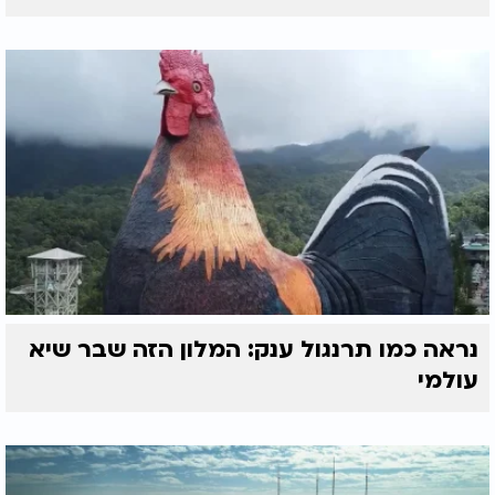
באחד הימים בתו של המלך, נסעה בכרכרתה יחד עם
פמלייתה, חיילים, שומרים ומשרתים והנה, נשברה דופן
הכרכרה. עמדו עבדי המלך ולכבוד בת המלך כרתו כמה
עצים אשר היו לכבודם של חתן וכלה. נאספו בני
המשפחה, אשר הרגישו פגיעה חמורה, בבניהם והכו
מכות נמרצות, את עבדי המלך, שומרי המלך ובת המלך.
כששמע זה המלך שלח שמונים אלף ראשי גייסות
והמית חורבן והרס, בכל העיר ביתר, עד שאמרו חז"ל,
שנהר של דם, היה הולך מביתר עד הים הגדול והגויים
היו משקים, במשך תקופה ארוכה, את שדותיהם, בדם
אנשי ביתר. ועם כל זה, לא שכחה חמת המלך, אשר עמד
ועשה להביא לקבורה, את הרוגי ביתר וביום, אשר התירו
נראה כמו תרנגול ענק: המלון הזה שבר שיא
לקוברם, תיקנו חכמים, את ברכת "הטוב והמטיב".
עולמי
הנה, על דבר קטן ביותר נחרבה עיר ואם בישראל ומאות
אלפים נשפך דמם, לכן, על קמצא בר קמצא חרבה
ירושלים. שנאה קטנה, אשר קצת חכמה ותבונה, היו
מונעים את כל ההשפלה וכל הרע, אשר נעשה. לא היה