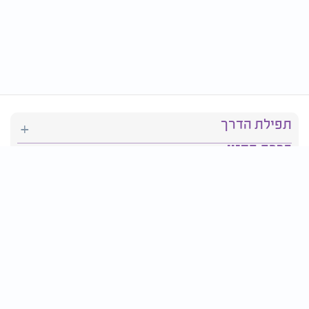
תפילת הדרך
ברכת המזון
יהדות
סידור תפילה
בריאות
חגים ומועדים