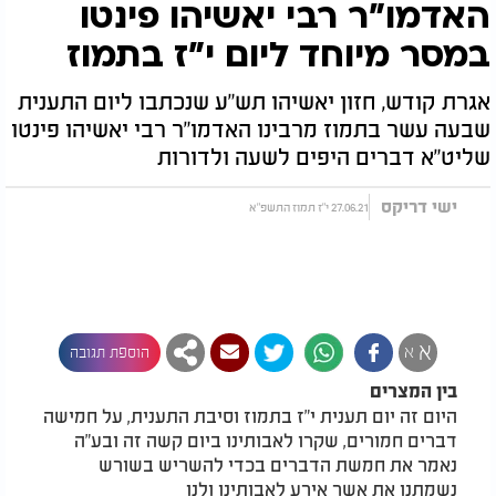
האדמו"ר רבי יאשיהו פינטו
במסר מיוחד ליום י"ז בתמוז
אגרת קודש, חזון יאשיהו תש"ע שנכתבו ליום התענית
שבעה עשר בתמוז מרבינו האדמו"ר רבי יאשיהו פינטו
שליט"א דברים היפים לשעה ולדורות
ישי דריקס
27.06.21 י"ז תמוז התשפ"א
א
א
הוספת תגובה
בין המצרים
היום זה יום תענית י"ז בתמוז וסיבת התענית, על חמישה
דברים חמורים, שקרו לאבותינו ביום קשה זה ובע"ה
נאמר את חמשת הדברים בכדי להשריש בשורש
נשמתנו את אשר אירע לאבותינו ולנו