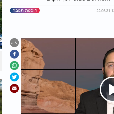
הוספת תגובה
א
א