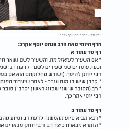
Video
יומא ס"ד - הרב פנחס יוסף אקרב
הדף היומי מאת הרב פנחס יוסף אקרב:
דף סד עמוד א
* אם השעיר לעזאזל מת, והשעיר לשם נשאר חי, 
וכעת עומדים שני שעירים לשם - לדעת רב: שני 
רבי יוחנן להיפך. (ושורש מחלוקתם הוא אם בעלי ח
* קרבן שיש בו מום עובר - לאחר שיעבור המום
* רב (הסובר ש"שני שבזוג ראשון יקרב") סובר כ
רבי יוסי אמר כך.
דף סד עמוד ב
* רבא מביא סיוע מהמשנה לדעת רב וסיוע מהברי
* הגמרא מבארת כיצד רב ורבי יוחנן מבארים א