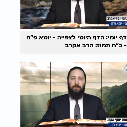
דף יומי: הדף היומי לצפייה - יומא פ"ח
- כ"ח תמוז: הרב אקרב