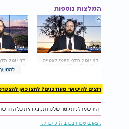
המלצות נוספות
דף יומי:
הדף היומי
לצפייה
דף יומי: הדף
-
יומא
ל' - כ"ט אייר: הרב
לצפייה - יומ
להמשך 
אקרב
אייר: הרב א
רוצים להישאר מעודכנים? לחצו כאן להצטרפות ל
הירשמו לניוזלטר שלנו ותקבלו את כל החדשו
מצאתם טעות בכתבה? כתבו לנו