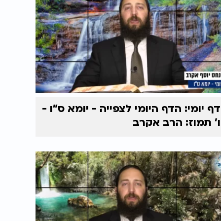
דף יומי: הדף היומי לצפייה - יומא ס"ו -
ו’ תמוז: הרב אקרב