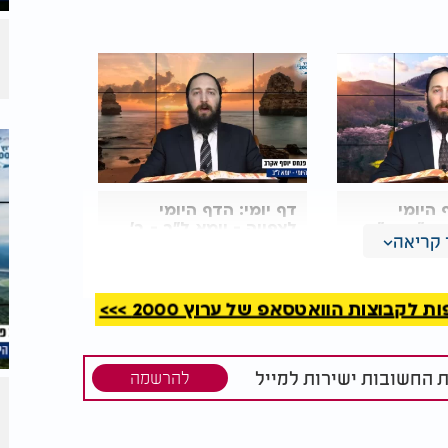
 היומי
דף יומי: הדף היומי
א י"ב - י"א
לצפייה - יומא ל"ב - ב'
קריאה
קרב
סיוון: הרב אקרב
קבוצות הוואטסאפ של ערוץ 2000 >>>
ת החשובות ישירות למייל
להרשמה