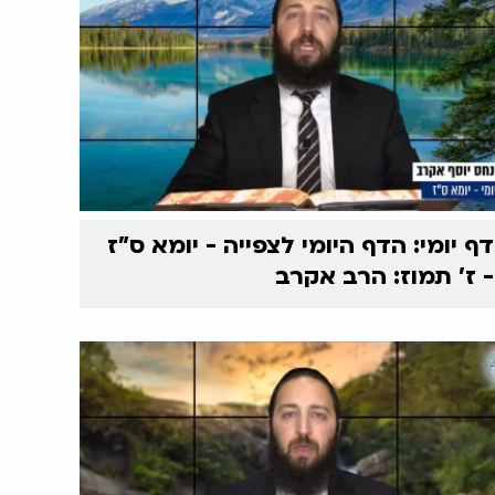
דף יומי: הדף היומי לצפייה - יומא ס"ז
- ז’ תמוז: הרב אקרב