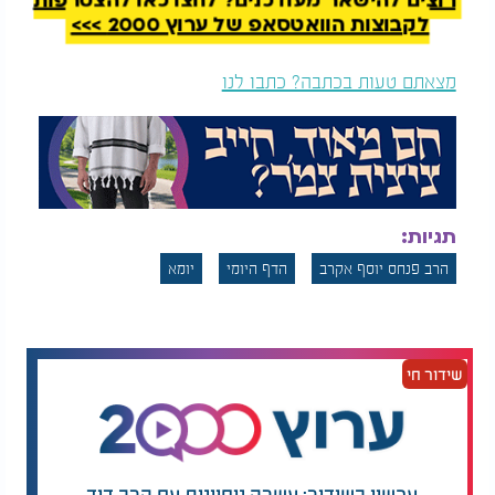
רוצים להישאר מעודכנים? לחצו כאן להצטרפות
המלצות נוספות
לקבוצות הוואטסאפ של ערוץ 2000 >>>
מצאתם טעות בכתבה? כתבו לנו
דף יומי:
הדף היומי
דף יומי: הדף היומי
לצפייה -
יומא
כ’ - י"ט
לצפייה - יומא י’ - ט’
אייר: הרב אקרב
אייר: הרב אקרב
תגיות:
הרב פנחס יוסף אקרב
הדף היומי
יומא
שידור חי
עכשיו בשידור: עשרה ניסיונות עם הרב דוד