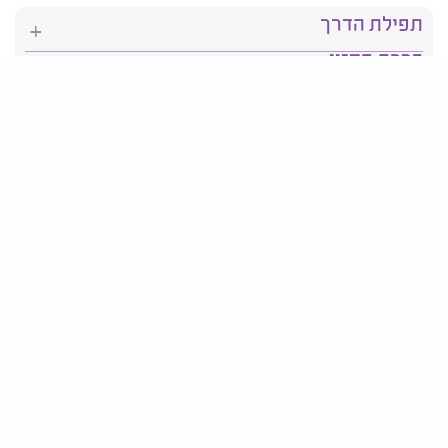
תפילת הדרך
ברכת המזון
יהדות
סידור תפילה
בריאות
חגים ומועדים
פרטים ליצירת קשר:
טלפון : 2610*
פקס: 03-9509719