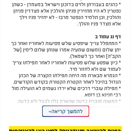
* כהנים בעבודתן ולוים בדוכנן וישראל במעמדן - כשהן
נפטרין לא היו מחזירין פניהן והולכין אלא מצדדין פניהן
והולכין, וכן תלמיד הנפטר מרבו - לא יחזיר פניו וילך
אלא מצדד פניו והולך.
דף נג עמוד ב
* המתפלל צריך שיפסיע שלש פסיעות לאחוריו ואחר כך
יתן שלום (ומשום שמעיה אמרו שנותן שלום לימין [של
הקב"ה] ואחר כך לשמאל).
* כיון שפסע שלוש פסיעות לאחוריו לאחר תפילתו צריך
לעמוד שם ולא לחזור מיד.
* הגמרא מבארת מה היתה תפילתו הקצרה של הכהן
הגדול בהיכל לאחר הקטרת הקטורת בקודש הקודשים.
* תפילת עוברי דרכים שלא ירדו גשמים לא הועילה מול
רבי חנינא בן דוסא.
* המשנה סוברת כדעה שהארון גלה לבבל ולא כדעה
שהארון נגנז במקומו.
להמשך קריאה
* ישנה מחלוקת אם רבי שמעון בן יוחאי סובר שהארון
גלה לבבל או נגנז במקומו.