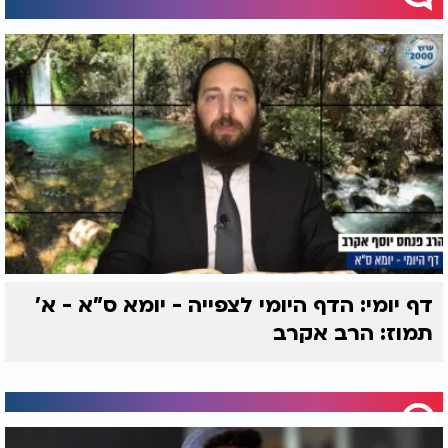
דף יומי: הדף היומי לצפייה - יומא ס"א - א'
תמוז: הרב אקרב