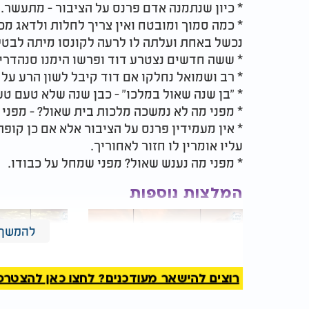
* כיון שנתמנה אדם פרנס על הציבור - מתעשר.
* כמה סמוך ומובטח ואין צריך לחלות ולדאג מכ
נכשל באחת ועלתה לו לרעה לקונסו מיתה לבטל 
* ששה חדשים נצטרע דוד ופרשו הימנו סנהדרין
* רב ושמואל נחלקו אם דוד קיבל לשון הרע על
* "בן שנה שאול במלכו" - כבן שנה שלא טעם ט
* מפני מה לא נמשכה מלכות בית שאול? - מפני 
* אין מעמידין פרנס על הציבור אלא אם כן קופ
עליו אומרין לו חזור לאחוריך.
* מפני מה נענש שאול? מפני שמחל על כבודו.
המלצות נוספות
להמשך 
רוצים להישאר מעודכנים? לחצו כאן להצטרפות ל