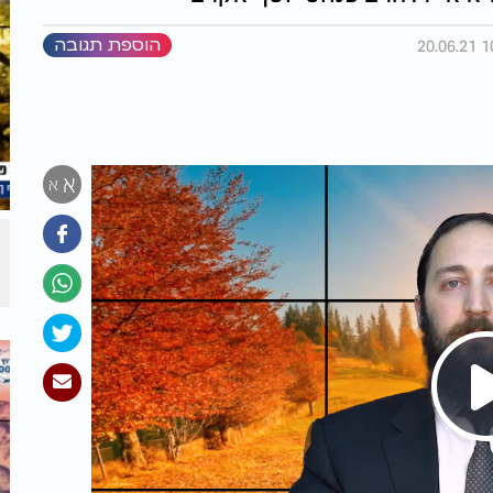
הוספת תגובה
א
א