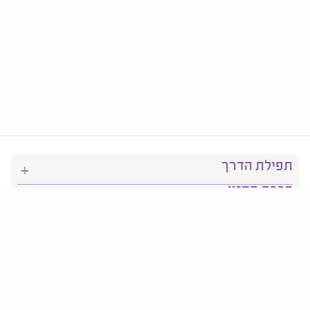
תפילת הדרך
ברכת המזון
יהדות
סידור תפילה
בריאות
חגים ומועדים