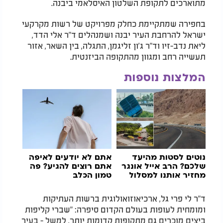
מתוארכים לתקופת השלטון האיסלאמי ביבנה.
בחפירה שמתקיימת כחלק מפרויקט של רשות מקרקעי
ישראל להרחבת העיר יבנה ושמנהלים ד"ר אלי הדד,
ליאת נדב-זיו וד"ר ג'ון זליגמן, התגלה, בין השאר, אזור
תעשייה רחב ומגוון מהתקופה הביזנטית.
המלצות נוספות
נוטים לסטות מהיעד
אתם לא יודעים לאיפה
שלכם? הרב אייל אונגר
אתם רוצים להגיע? פה
מחזיר אותנו למסלול
טמון הכלב
ד"ר לי פרי גל, ארכיאוזואולוגית ברשות העתיקות
ומומחית לעופות בעולם הקדום סיפרה: "שברי קליפות
ביצים מוכרים גם מתקופות קדומות יותר, למשל - בעיר