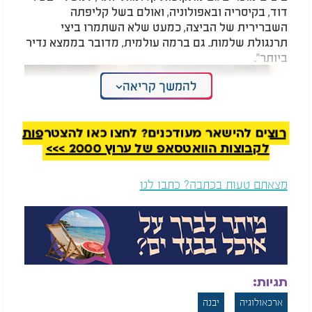
דוד, בקיסריה ובאפולוניה, ואולם בשל קליפתה
השברירית של הביצה, כמעט שלא השתמרו ביצי
תרנגולת שלמות. גם ברמה עולמית, מדובר בממצא נדיר
ביותר".
להמשך קריאה
רוצים להישאר מעודכנים? לחצו כאן להצטרפות
לקבוצות הוואטסאפ של ערוץ 2000 >>>
מצאתם טעות בכתבה? כתבו לנו
עוד היא סיפרה כי "בארכיאולוגיה אנחנו מוצאים, לעיתים
נדירות, ביצי יען קדומות שלמות, אשר משתמרות בשל
קליפתן העבה יותר".
תגיות:
ארכאולוגיה
יבנה
למרות הזהירות שננקטה במהלך הוצאת הביצה מהבור,