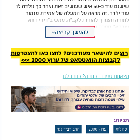
שישנם עוד כ-50 איש שעושים זאת ואחר כך נולדה לו
עוד ילדה. זה מראה על המעלה של אמירת מזמור
לתודה והצורך להודות לקב"ה. ממש ב"דידי הווא
עובדא", מסכם הרב.
להמשך קריאה
צפו בסרטון המרגש:
רוצים להישאר מעודכנים? לחצו כאן להצטרפות
לקבוצות הוואטסאפ של ערוץ 2000 >>>
מצאתם טעות בכתבה? כתבו לנו
תגיות:
סגולות
ערוץ 2000
הרב רביד נגר