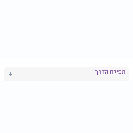
תפילת הדרך
ברכת המזון
יהדות
סידור תפילה
בריאות
חגים ומועדים