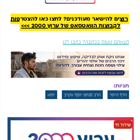
דף יומי:
הדף היומי
דף יומי: הדף היומי
לצפייה -
יומא
י"ח - י"ז
לצפייה - יומא כ"ז - כ"ו
אייר: הרב אקרב
אייר: הרב אקרב
רוצים להישאר מעודכנים? לחצו כאן להצטרפות
לקבוצות הוואטסאפ של ערוץ 2000 >>>
מצאתם טעות בכתבה? כתבו לנו
תגיות:
הדף היומי
הרב פנחס יוסף אקרב
יומא
שידור חי