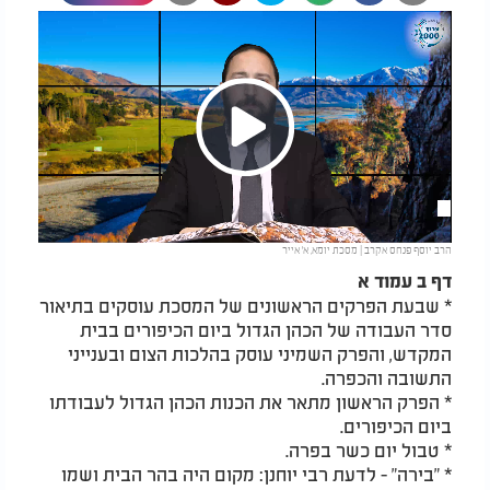
Play
הרב יוסף פנחס אקרב | מסכת יומא, א’ אייר
Video
דף ב עמוד א
* שבעת הפרקים הראשונים של המסכת עוסקים בתיאור
סדר העבודה של הכהן הגדול ביום הכיפורים בבית
המקדש, והפרק השמיני עוסק בהלכות הצום ובענייני
התשובה והכפרה.
* הפרק הראשון מתאר את הכנות הכהן הגדול לעבודתו
ביום הכיפורים.
* טבול יום כשר בפרה.
* "בירה" - לדעת רבי יוחנן: מקום היה בהר הבית ושמו