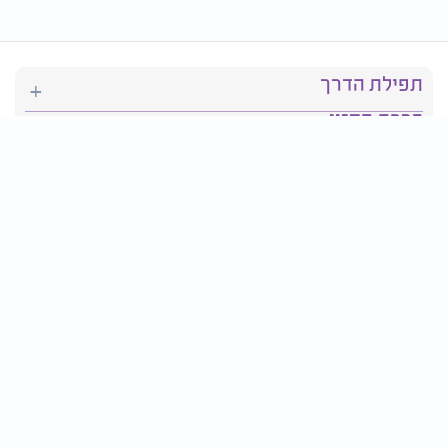
תפילת הדרך
ברכת המזון
יהדות
סידור תפילה
בריאות
חגים ומועדים