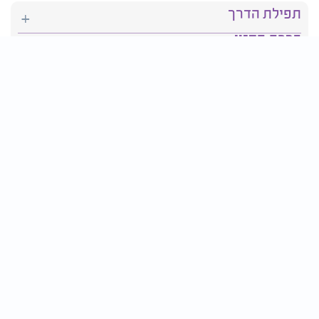
תפילת הדרך
ברכת המזון
יהדות
סידור תפילה
בריאות
חגים ומועדים
פרטים ליצירת קשר:
טלפון : 2610*
פקס: 03-9509719