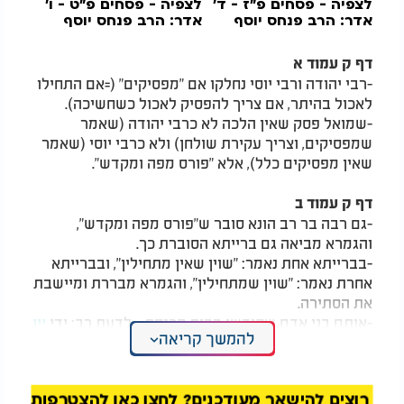
לצפיה - פסחים פ"ז - ד’
לצפיה - פסחים פ"ט - ו’
אדר: הרב פנחס יוסף
אדר: הרב פנחס יוסף
אקרב
אקרב
דף ק עמוד א
-רבי יהודה ורבי יוסי נחלקו אם "מפסיקים" (=אם התחילו
לאכול בהיתר, אם צריך להפסיק לאכול כשחשיכה).
-שמואל פסק שאין הלכה לא כרבי יהודה (שאמר
שמפסיקים, וצריך עקירת שולחן) ולא כרבי יוסי (שאמר
שאין מפסיקים כלל), אלא "פורס מפה ומקדש".
דף ק עמוד ב
-גם רבה בר רב הונא סובר ש"פורס מפה ומקדש",
והגמרא מביאה גם ברייתא הסוברת כך.
-בברייתא אחת נאמר: "שוין שאין מתחילין", ובברייתא
אחרת נאמר: "שוין שמתחילין", והגמרא מבררת ומיישבת
את הסתירה.
-אותם בני אדם שקידשו בבית הכנסת - לדעת רב: ידי
יין
להמשך קריאה
לא יצאו, ידי קידוש יצאו, לדעת שמואל: אף ידי קידוש
לא יצאו.
רוצים להישאר מעודכנים? לחצו כאן להצטרפות