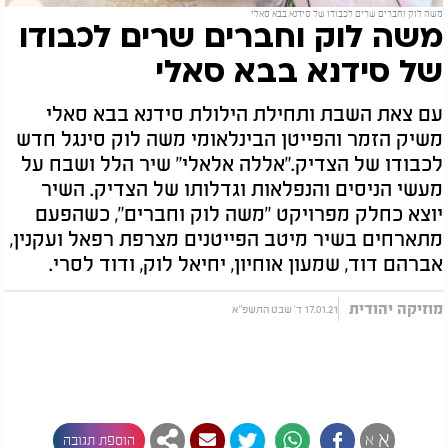
משה לוק וחברים שרים לכבודו של סידנא בבא סאלי
משה לוק וחברים שרים לכבודו
של סידנא בבא סאלי
עם צאת השבת ותחילת הילולת סידנא בבא סאלי
משיק הזמר והפייטן הבינלאומי משה לוק סינגל חדש
לכבודו של הצדיק."אללה אלאלי" שיר הלל ושבח על
מעשי הניסים והנפלאות וגדלותו של הצדיק. השיר
יוצא כחלק מפרויקט "משה לוק וחברים", כשהפעם
מתארחים בשיר מיטב הפייטנים מצרפת רפאל ועקנין,
אברהם דוד, שמעון אוחיון, יחיאל לוק, ודוד לסרי.
מוזיקה יהודית
17.01.21 ד' שבט התשפ"א
להמשך קריאה
א
א
הוספת תגובה