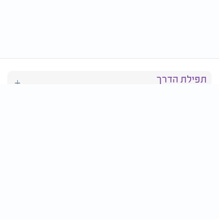
תפילת הדרך
ברכת המזון
יהדות
סידור תפילה
בריאות
חגים ומועדים