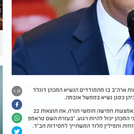
אות ארה”ב בו מתמודדים הנשיא המכהן דונלד
א
א
כיהן כסגן נשיא בממשל אובמה.
אולם, אם תשאלו את מי שלטענתו ניבא בעבר, באמצעות חמישה חומשי תורה, את תוצאות 22
 המכהן יכול להיות רגוע. "בעזרת השם טראמפ
זוזות ותפילין מלוד המשתייך לחסידות חב"ד.