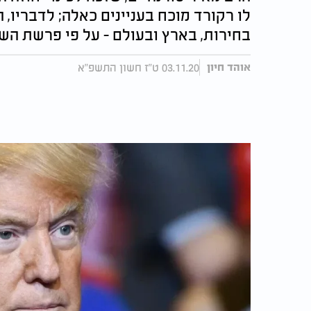
בחירות, בארץ ובעולם - על פי פרשת הש
03.11.20 ט"ז חשון התשפ"א
אוהד חיון