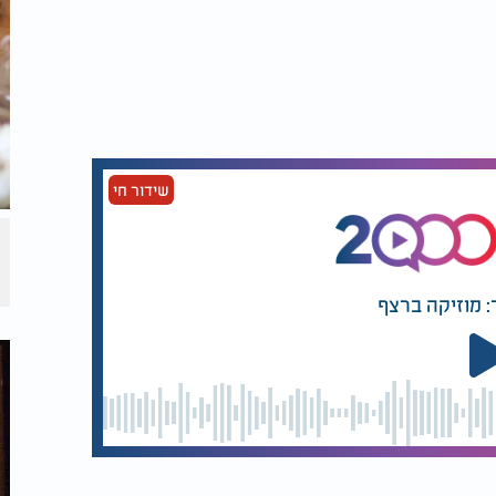
שידור חי
: מוזיקה ברצף