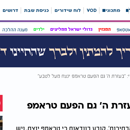
ה
מתכונים
VOD
לוח שידורים
כניסת שבת
דרושים
אטסאפ
המגזין
גדולי ישראל ממליצים
ילדים
מענה ההלכה
: "בעזרת ה’ גם הפעם טראמפ ינצח מעל לטבע"
עזרת ה’ גם הפעם טראמפ
בחירות', קובע בוודאות כי טראמפ ינצח, ויש