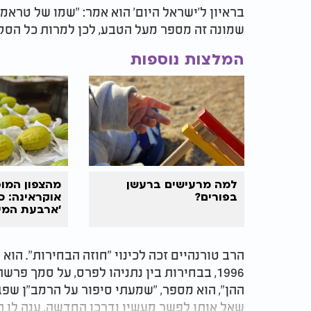
בראיון ל'ישראל היום' הוא אמר: "שמו של טרא
שמונה זה מספר מעל הטבע, לכן למרות כל הסקר
המלצות נוספות
למה מרעישים ברעשן
מהצפון המופ
בפורים?
אוקראינה: ס
'ארבעת המינ
הרב טורנהיים זכה לכינוי "חוזה הבחירות". הו
1996, בבחירות בין נתניהו לפרס, על סמך פ
ההן", הוא מספר, "שמעתי סיפור על הרמב"ן ש
שאל אותו לפשר מעשיו ודרכו החדשה, ענה לו 