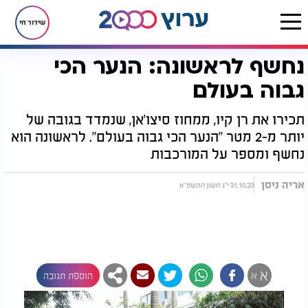
שידור חי
נחשף לראשונה: הנער הכי
דף הבית
רץ בוואטסאפ
נחשף לראשונה: הנער הכי גבוה בעולם
גבוה בעולם
תכירו את רן קיו, ממחוז סיצו'אן, שנמדד בגובה של
יותר מ-2 מטר "הנער הכי גבוה בעולם". לראשונה הוא
נחשף ומספר על המורכבות
אריה ניסן
31.10.20 י"ג חשון התשפ"א
א
א
הוספת תגובה