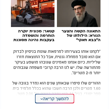
התאונה הקשה והצער
קטאר: מכונית יוקרה
הנורא: הילולתו של
הוחרמה והושמדה
ה"בבא חאקי"
בעקבות נהיגה מסוכנת
"לקחנו אותו בצעירותו למרפאות שונות בניסיון לבדוק
אם הוא סובל ממחלה גנטית, אבל כל התוצאות חזרו
שליליות. כיום אנחנו מאמינים שגובהו מושפע בעיקר
מהתורשה שלו. יש לנו הרבה קרובי משפחה שגבוהים
יותר מ-2 מטרים".
ההורים שלו סיפרו שבאותן שנים הוא נמדד בגובה של
1.60 מטרים ולכן הרבה חשבו שהוא בכלל תלמיד בית
ספר יסודי. בגיל 11, הוא נמדד בגובה של 2.06 מטר.
להמשך קריאה
קיו מוכר בתור "יאו מינג הקטן" (על שם שחקן ה-
NBA