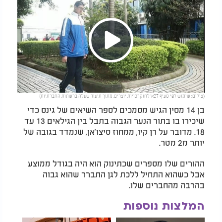
Play
(צילום: שימוש לפי סעיף 27א’ לחוק זכויות יוצרים, מתוך תיעוד שעלה ברשתות החברתיות)
Video
בן 14 מסין הגיש מסמכים לספר השיאים של גינס כדי
שיכירו בו בתור הנער הגבוה בתבל בין הגילאים 13 עד
18. מדובר על רן קיו, ממחוז סיצו'אן, שנמדד בגובה של
יותר מ2 מטר.
ההורים שלו מספרים שכתינוק הוא היה בגודל ממוצע
אבל כשהוא התחיל ללכת לגן התברר שהוא גבוה
בהרבה מהחברים שלו.
המלצות נוספות