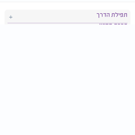
תפילת הדרך
ברכת המזון
יהדות
סידור תפילה
בריאות
חגים ומועדים
פרטים ליצירת קשר:
טלפון : 2610*