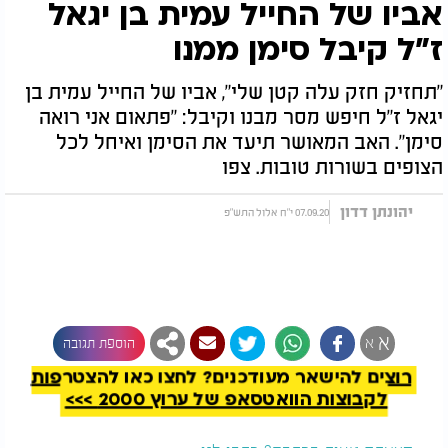
אביו של החייל עמית בן יגאל
ז"ל קיבל סימן ממנו
"תחזיק חזק עלה קטן שלי", אביו של החייל עמית בן
יגאל ז"ל חיפש מסר מבנו וקיבל: "פתאום אני רואה
סימן". האב המאושר תיעד את הסימן ואיחל לכל
הצופים בשורות טובות. צפו
יהונתן דדון
07.09.20 י"ח אלול התש"פ
להמשך קריאה
א
א
הוספת תגובה
רוצים להישאר מעודכנים? לחצו כאן להצטרפות
לקבוצות הוואטסאפ של ערוץ 2000 >>>