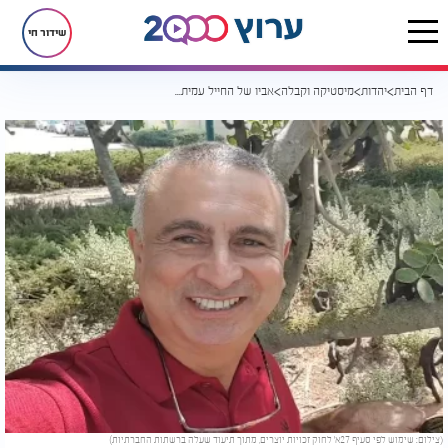
שידור חי
דף הבית
יהדות
מיסטיקה וקבלה
אביו של החייל עמית בן יגאל ז"ל קיבל סימן ממנו
(צילום: שימוש לפי סעיף 27א’ לחוק זכויות יוצרים, מתוך תיעוד שעלה ברשתות החברתיות)