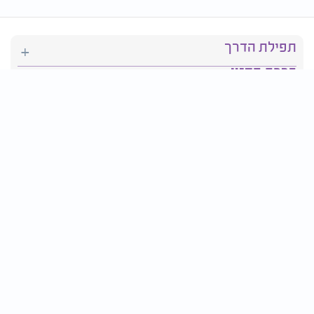
תפילת הדרך
ברכת המזון
יהדות
סידור תפילה
בריאות
חגים ומועדים
פרטים ליצירת קשר: