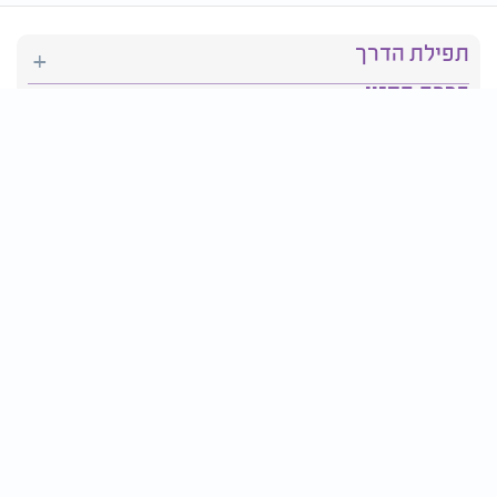
תפילת הדרך
ברכת המזון
יהדות
סידור תפילה
בריאות
חגים ומועדים
פרטים ליצירת קשר:
טלפון : 2610*