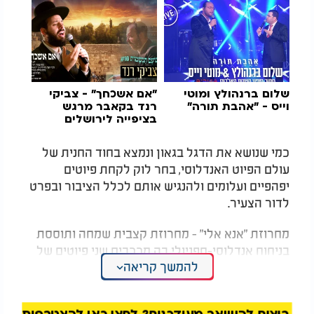
שלום ברנהולץ ומוטי
"אם אשכחך" - צביקי
וייס - "אהבת תורה"
רנד בקאבר מרגש
בציפייה לירושלים
כמי שנושא את הדגל בגאון ונמצא בחוד החנית של
עולם הפיוט האנדלוסי, בחר לוק לקחת פיוטים
יפהפיים ועלומים ולהנגיש אותם לכלל הציבור ובפרט
לדור הצעיר.
מחרוזת "אנא אלי" - מחרוזת קצבית שמחה ותוססת
בניחוח אנדלוסי-ספניולי בה מככבים שני פיוטים של
להמשך קריאה
הפייטן והפזמונאי יובל איבגי. כשעל העיבוד וההפקה
המוסיקלית אמון שמעון עמר.