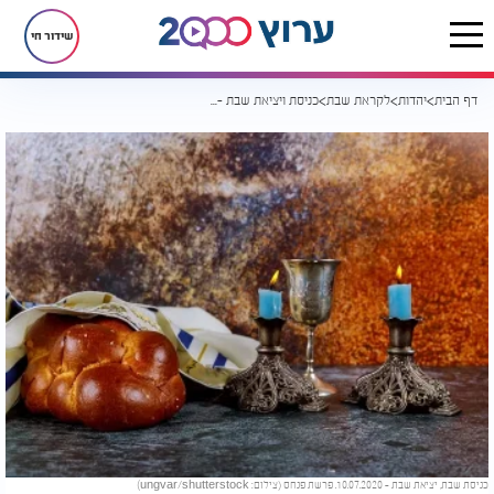
שידור חי
דף הבית
יהדות
לקראת שבת
כניסת ויציאת שבת - 10.07.2020. פנחס
כניסת שבת, יציאת שבת - 10.07.2020. פרשת פנחס (צילום: ungvar/shutterstock)