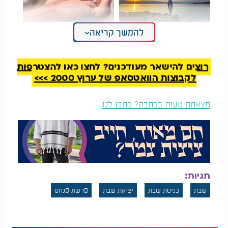
כיצד לא מתפללים?
הפרטים הקטנים, הם
להמשך קריאה
הגילוי המפתיע
הכי חשובים
מהפרשה על תפילתו
של אליעזר
רוצים להישאר מעודכנים? לחצו כאן להצטרפות
אל תפספסו את סגולת השבת הקרובה!
צפו
לקבוצות הוואטסאפ של ערוץ 2000 >>>
מצאתם טעות בכתבה? כתבו לנו
תגיות:
שבת
כניסת שבת
יציאת שבת
פרשת פנחס