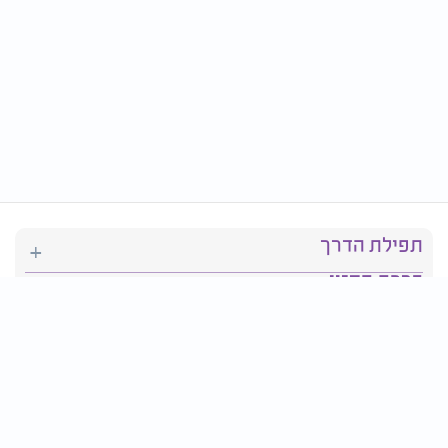
תפילת הדרך
ברכת המזון
יהדות
סידור תפילה
בריאות
חגים ומועדים