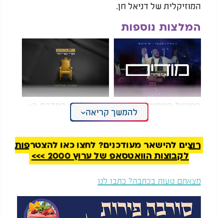
המוזיקלית של דניאל חן.
המלצות נוספות
בסטייל השמור רק לו:
פרק שלישי בסדרת ה-
להמשך קריאה
יוסי פריד מפתיע עם
EP של החגים: ארי
סינגל קליפ חדש
פרייזר - "אבינו מלכנו"
רוצים להישאר מעודכנים? לחצו כאן להצטרפות
לקבוצות הוואטסאפ של ערוץ 2000 >>>
מצאתם טעות בכתבה? כתבו לנו