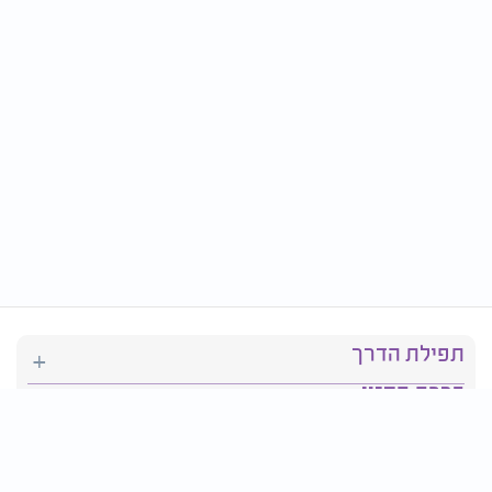
תפילת הדרך
ברכת המזון
יהדות
סידור תפילה